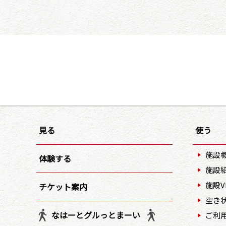
見る
使う
施設
体験する
施設
施設V
チケット案内
空き
なはーとグルっとまーい
ご利