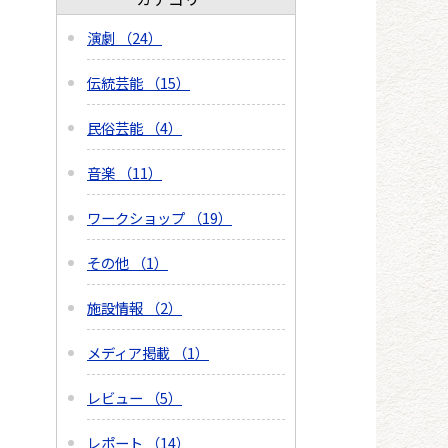
演劇 （24）
伝統芸能 （15）
民俗芸能 （4）
音楽 （11）
ワークショップ （19）
その他 （1）
施設情報 （2）
メディア掲載 （1）
レビュー （5）
レポート （14）