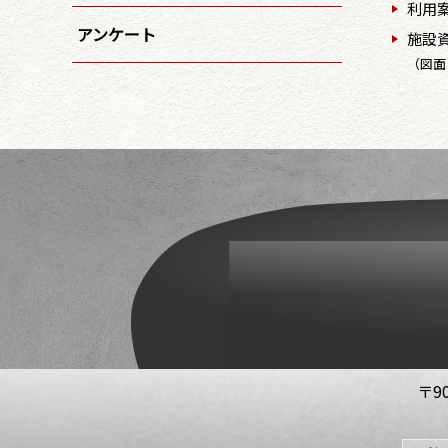
利用
アンケート
施設
（図面
〒9