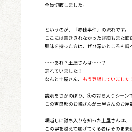
全員切腹しました。
というのが、「赤穂事件」の流れです。
ここには書ききれなかった詳細もまた面
興味を持った方は、ぜひ深いところも調
……あれ？土屋さんは……？
忘れていました！
なんと土屋さん、
もう登場していました
説明をさかのぼり、④の討ち入りシーン
この吉良邸のお隣さんが土屋さんのお屋
塀越しに討ち入りを知った土屋さんは、
この塀を越えて逃げてくる者はそのまま