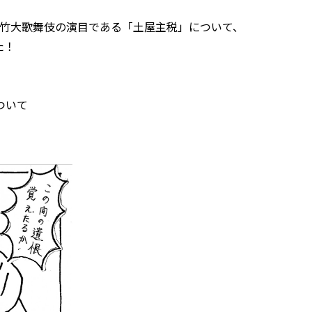
る松竹大歌舞伎の演目である「土屋主税」について、
た！
ついて
。