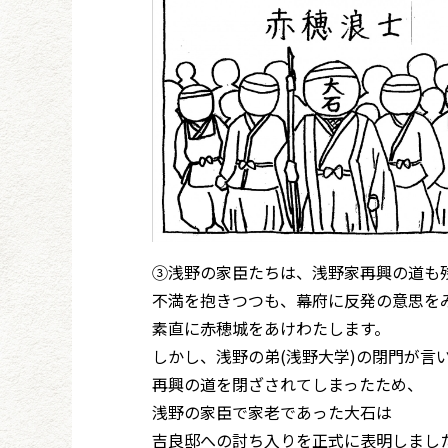
③浅野の家臣たちは、浅野家再興の道も
不満を抱きつつも、幕府に反発の意思を
素直に赤穂城をあけわたします。
しかし、浅野の弟(浅野大学)の閉門が言
再興の道を閉ざされてしまったため、
浅野の家臣で家老であった大石は
吉良邸への討ち入りを正式に表明しまし