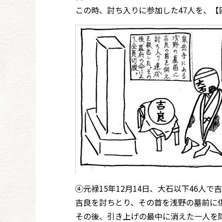
この時、討ち入りに参加した47人を、【
④元禄15年12月14日、大石以下46人で
吉良を討ちとり、その首を浅野の墓前に
その後、引き上げの最中に消えた一人を除