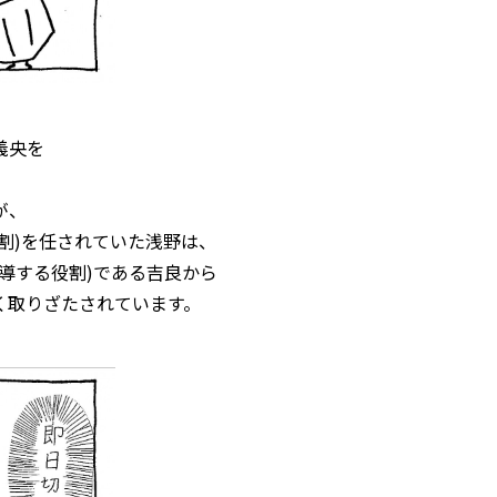
義央を
が、
割)を任されていた浅野は、
導する役割)である吉良から
く取りざたされています。