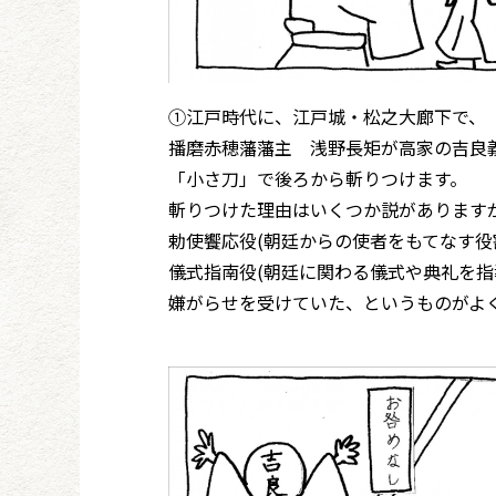
①江戸時代に、江戸城・松之大廊下で、
播磨赤穂藩藩主 浅野長矩が高家の吉良
「小さ刀」で後ろから斬りつけます。
斬りつけた理由はいくつか説があります
勅使饗応役(朝廷からの使者をもてなす役
儀式指南役(朝廷に関わる儀式や典礼を指
嫌がらせを受けていた、というものがよ