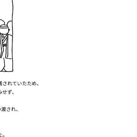
残されていたため、
みせず、
い渡され、
た。