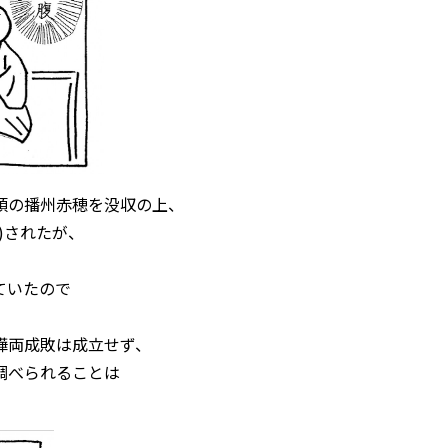
領の播州赤穂を没収の上、
)されたが、
。
ていたので
嘩両成敗は成立せず、
調べられることは