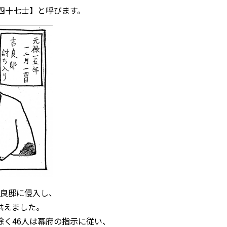
四十七士】と呼びます。
吉良邸に侵入し、
供えました。
く46人は幕府の指示に従い、