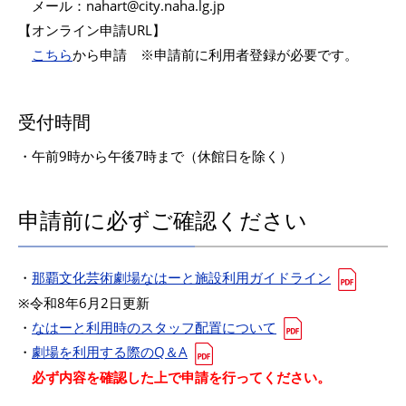
メール：nahart@city.naha.lg.jp
【オンライン申請URL】
こちら
から申請 ※申請前に利用者登録が必要です。
受付時間
・午前9時から午後7時まで（休館日を除く）
申請前に必ずご確認ください
・
那覇文化芸術劇場なはーと施設利用ガイドライン
※令和8年6月2日更新
・
なはーと利用時のスタッフ配置について
・
劇場を利用する際のQ＆A
必ず内容を確認した上で申請を行ってください。