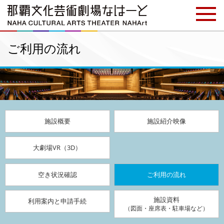
ご利用の流れ
施設概要
施設紹介映像
大劇場VR（3D）
空き状況確認
ご利用の流れ
施設資料
利用案内と申請手続
（図面・座席表・駐車場など）