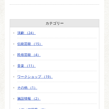
カテゴリー
演劇 （24）
伝統芸能 （15）
民俗芸能 （4）
音楽 （11）
ワークショップ （19）
その他 （1）
施設情報 （2）