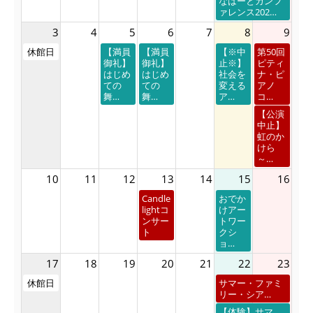
なはーとカンフ
ァレンス202…
3
4
5
6
7
8
9
休館日
【満員
【満員
【※中
第50回
御礼】
御礼】
止※】
ピティ
はじめ
はじめ
社会を
ナ・ピ
ての
ての
変える
アノ
舞…
舞…
ア…
コ…
【公演
中止】
虹のか
けら
～…
10
11
12
13
14
15
16
Candle
おでか
lightコ
けアー
ンサー
トワー
ト
クシ
ョ…
17
18
19
20
21
22
23
休館日
サマー・ファミ
リー・シア…
【体験】サマ