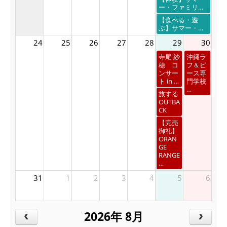
ー・ファミリ…
【食べる・遊
ぶ】サマー・…
24
25
26
27
28
29
30
寺尾 紗
沖縄ラ
穂 コ
フ＆ピ
ンサー
ース専
ト in …
門学校
…
旅する
OUTBA
CK
【完売
御礼】
ORAN
GE
RANGE
…
31
1
2
3
4
5
6
2026年 8月