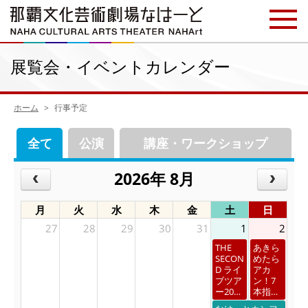
展覧会・イベントカレンダー
ホーム
行事予定
全て
公演
講座・ワークショップ
2026年 8月
月
火
水
木
金
土
日
27
28
29
30
31
1
2
THE
あきら
SECON
めたら
D ライ
アカ
ブツア
ン！7
ー20…
本指…