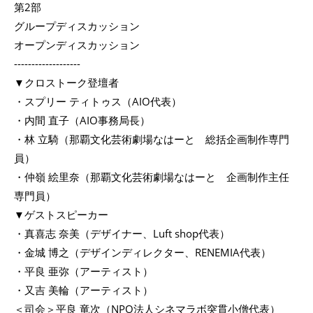
第2部
グループディスカッション
オープンディスカッション
-------------------
▼クロストーク登壇者
・スプリー ティトゥス（AIO代表）
・内間 直子（AIO事務局長）
・林 立騎（那覇文化芸術劇場なはーと 総括企画制作専門
員）
・仲嶺 絵里奈（那覇文化芸術劇場なはーと 企画制作主任
専門員）
▼ゲストスピーカー
・真喜志 奈美（デザイナー、Luft shop代表）
・金城 博之（デザインディレクター、RENEMIA代表）
・平良 亜弥（アーティスト）
・又吉 美輪（アーティスト）
＜司会＞平良 竜次（NPO法人シネマラボ突貫小僧代表）