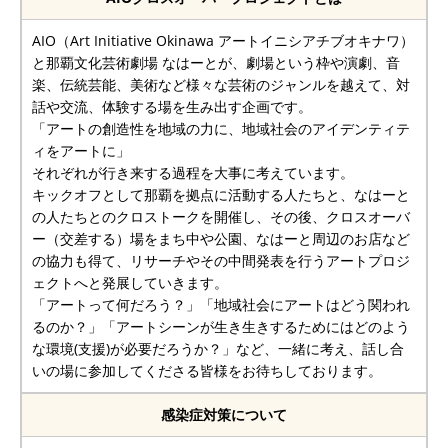
AIO（Art Initiative Okinawa アートイニシアチブオキナワ）
と那覇文化芸術劇場 なはーとが、劇場という枠や演劇、音
楽、伝統芸能、美術など様々な芸術のジャンルを越えて、対
話や交流、体験する場を生み出す企画です。
「アートの創造性を地域の力に、地域社会のアイデンティテ
ィをアートに」
それぞれが行き来する過程を大事に考えています。
キックオフとして那覇を拠点に活動する人たちと、なはーと
の人たちとのクロストークを開催し、その後、クロスオーバ
ー（交差する）場をまち中や公園、なはーと周辺のお店など
の協力も得て、リサーチやその中間発表を行うアートプロジ
ェクトへと発展していきます。
「アートって何だろう？」「地域社会にアートはどう関われ
るのか？」「アートシーンが生き生きするためにはどのよう
な環境(支援)が必要だろうか？」など、一緒に考え、話し合
いの場に参加してくださる皆様をお待ちしております。
感染症対策について