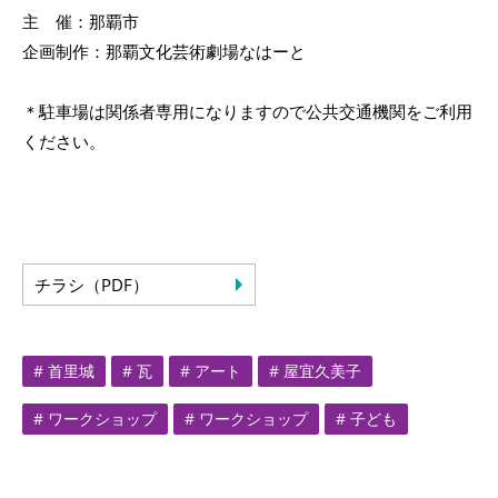
主 催：那覇市
企画制作：那覇文化芸術劇場なはーと
＊駐車場は関係者専用になりますので公共交通機関をご利用
ください。
チラシ（PDF）
# 首里城
# 瓦
# アート
# 屋宜久美子
# ワークショップ
# ワークショップ
# 子ども