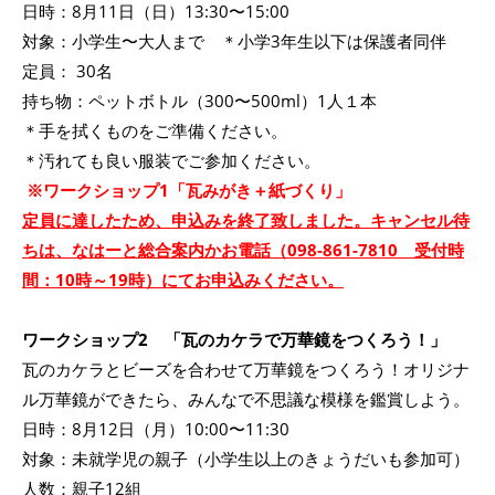
日時：8月11日（日）13:30〜15:00
対象：小学生〜大人まで ＊小学3年生以下は保護者同伴
定員： 30名
持ち物：ペットボトル（300〜500ml）1人１本
＊手を拭くものをご準備ください。
＊汚れても良い服装でご参加ください。
※ワークショップ1「瓦みがき＋紙づくり
」
定員に達したため、申込みを終了致しました。キャンセル待
ちは、なはーと総合案内かお電話（098-861-7810 受付時
間：10時～19時）にてお申込みください。
ワークショップ2 「瓦のカケラで万華鏡をつくろう！」
瓦のカケラとビーズを合わせて万華鏡をつくろう！オリジナ
ル万華鏡ができたら、みんなで不思議な模様を鑑賞しよう。
日時：8月12日（月）10:00〜11:30
対象：未就学児の親子（小学生以上のきょうだいも参加可）
人数：親子12組