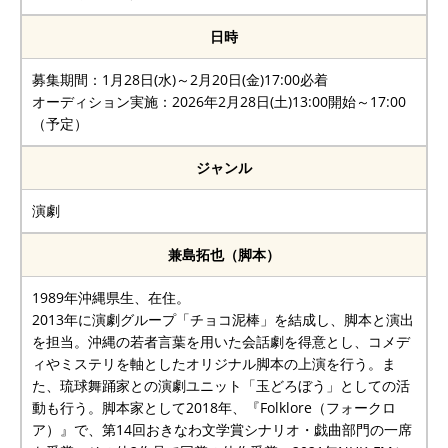
日時
募集期間：1月28日(水)～2月20日(金)17:00必着
オーディション実施：2026年2月28日(土)13:00開始～17:00
（予定）
ジャンル
演劇
兼島拓也（脚本）
1989年沖縄県生、在住。
2013年に演劇グループ「チョコ泥棒」を結成し、脚本と演出
を担当。沖縄の若者言葉を用いた会話劇を得意とし、コメデ
ィやミステリを軸としたオリジナル脚本の上演を行う。ま
た、琉球舞踊家との演劇ユニット「玉どろぼう」としての活
動も行う。脚本家として2018年、『Folklore（フォークロ
ア）』で、第14回おきなわ文学賞シナリオ・戯曲部門の一席