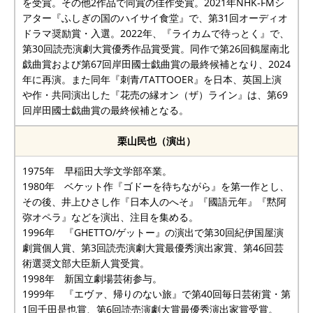
を受賞。その他2作品で同賞の佳作受賞。2021年NHK-FMシ
アター『ふしぎの国のハイサイ食堂』で、第31回オーディオ
ドラマ奨励賞・入選。2022年、『ライカムで待っとく』で、
第30回読売演劇大賞優秀作品賞受賞。同作で第26回鶴屋南北
戯曲賞および第67回岸田國士戯曲賞の最終候補となり、2024
年に再演。また同年『刺青/TATTOOER』を日本、英国上演
や作・共同演出した『花売の縁オン（ザ）ライン』は、第69
回岸田國士戯曲賞の最終候補となる。
栗山民也（演出）
1975年 早稲田大学文学部卒業。
1980年 ベケット作『ゴドーを待ちながら』を第一作とし、
その後、井上ひさし作『日本人のへそ』『國語元年』『黙阿
弥オペラ』などを演出、注目を集める。
1996年 『GHETTO/ゲットー』の演出で第30回紀伊国屋演
劇賞個人賞、第3回読売演劇大賞最優秀演出家賞、第46回芸
術選奨文部大臣新人賞受賞。
1998年 新国立劇場芸術参与。
1999年 『エヴァ、帰りのない旅』で第40回毎日芸術賞・第
1回千田是也賞、第6回読売演劇大賞最優秀演出家賞受賞。