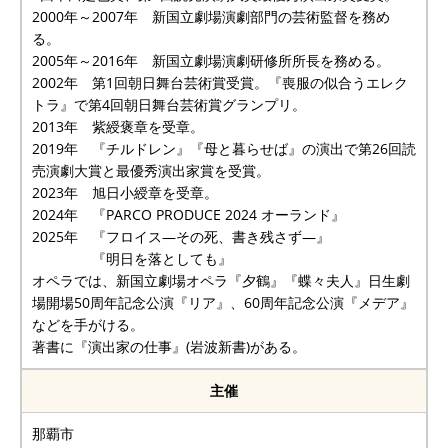
2000年～2007年 新国立劇場演劇部門の芸術監督を務め
る。
2005年～2016年 新国立劇場演劇研修所所長を務める。
2002年 第1回朝日舞台芸術賞受賞。『喪服の似合うエレク
トラ』で第4回朝日舞台芸術賞グランプリ。
2013年 紫綬褒章を受章。
2019年 『チルドレン』『母と暮らせば』の演出で第26回読
売演劇大賞と最優秀演出家賞を受賞。
2023年 旭日小綬章を受章。
2024年 『PARCO PRODUCE 2024 オーランド』
2025年 『フロイス―その死、書き残さず―』
『明日を落としても』
オペラでは、新国立劇場オペラ『夕鶴』『蝶々夫人』日生劇
場開場50周年記念公演『リア』、60周年記念公演『メデア』
などを手がける。
著書に『演出家の仕事』(岩波新書)がある。
主催
那覇市