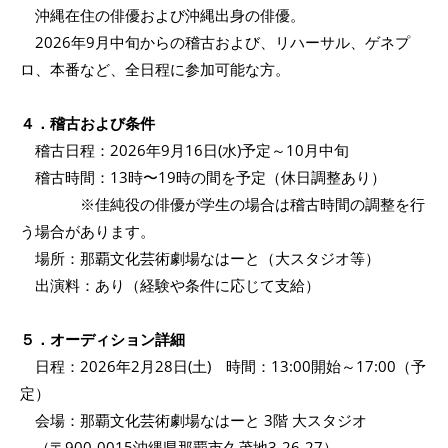
沖縄在住の俳優および沖縄出身の俳優。
2026年9月中旬からの稽古および、リハーサル、ゲネプ
ロ、本番など、全日程に参加可能な方。
４．稽古および条件
稽古日程：2026年9月16日(水)予定～10月中旬
稽古時間：13時〜19時の間を予定（休日調整あり）
※佳純役の俳優が学生の場合は稽古時間の調整を行
う場合があります。
場所：那覇文化芸術劇場なはーと（大スタジオ等）
出演料：あり（経験や条件に応じて支給）
５．オーディション詳細
日程：2026年2月28日(土) 時間：13:00開始～17:00（予
定）
会場：那覇文化芸術劇場なはーと 3階 大スタジオ
（〒900-0015沖縄県那覇市久茂地3-26-27）