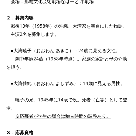
会場：那覇文化芸術劇場なはーと 小劇場
２．募集内容
戦後13年（1958年）の沖縄、大湾家を舞台にした物語。
主演2名を募集します。
●大湾暁子（おおわん あきこ）：24歳に見える女性。
劇中年齢24歳（1958年時点）。家族の家計と母の介助
を担う。
●大湾佳純（おおわん よしずみ）：14歳に見える男性。
暁子の兄。1945年に14歳で没。死者（亡霊）として登
場。
※応募者が学生の場合は稽古時間の調整あり。
３．応募資格