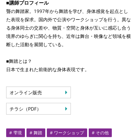
■講師プロフィール
聾の舞踏家。1997年から舞踏を学び、身体感覚を起点とし
た表現を探求。国内外で公演やワークショップを行う。異な
る身体同士の交差や、物質・空間と身体が互いに感応し合う
境界のゆらぎに関心を持ち、近年は舞台・映像など領域を横
断した活動を展開している。
■舞踏とは？
日本で生まれた前衛的な身体表現です。
オンライン販売
チラシ（PDF）
# 雫境
# 舞踏
# ワークショップ
# その他