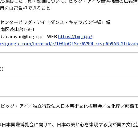
た撮影した写真・動画について、ビッグ・アイや関係機関の広報活
用を自己負担できること
センタービッグ・アイ「ダンス・キャラバン沖縄」係
市南区茶山台1-8-1
ル caravan@big-i.jp WEB
https://big-i.jp/
ocs.google.com/forms/d/e/1FAIpQLScz6V90f-zcvp6h9AN7Uxkv
30）
 ビッグ・アイ／独立行政法人日本芸術文化振興会／文化庁／那覇
025年日本国際博覧会に向けて、日本の美と心を体現する我が国の文