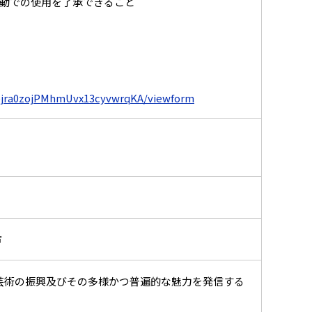
動での使用を了承できること
abjra0zojPMhmUvx13cyvwrqKA/viewform
市
化芸術の振興及びその多様かつ普遍的な魅力を発信する