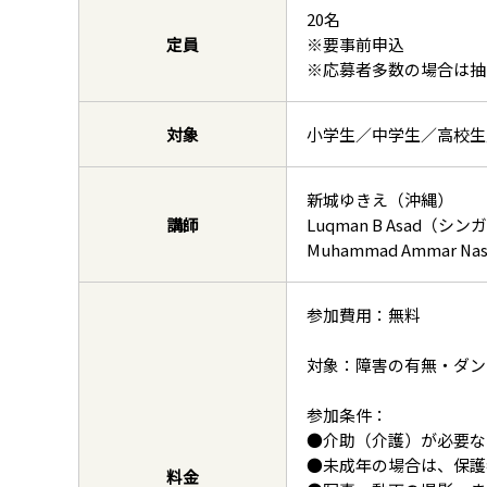
20名
定員
※要事前申込
※応募者多数の場合は抽
対象
小学生／中学生／高校生
新城ゆきえ（沖縄）
講師
Luqman B Asad（シ
Muhammad Ammar 
参加費用：無料
対象：障害の有無・ダン
参加条件：
●介助（介護）が必要な
●未成年の場合は、保護
料金