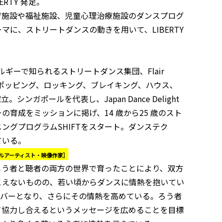
IBERTY 発足。
育施設や福祉施設、児童心理治療施設のダンスプログ
に、ストリートダンスの動きを用いて、LIBERTY
ルギーで知られるストリートダンス集団、Flair
た。ポッピング、ロッキング、ブレイキング、ハウス、
ガポールを代表し、Japan Dance Delight
育成をミッションに掲げ、14 歳から25 歳のスト
ングプログラムSHIFTをスタート。ダンステク
ている。
ルアーティスト・映像作家］
ろう者と聴者の両方の世界で育ったことにより、双方
こえないものの、若い頃からダンスに情熱を抱いてい
crew のメンバーとなり、さらにその情熱を高めている。ろう者
て協力し合えるというメッセージを広めることを目標