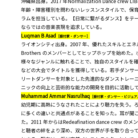
沖縄県出身。2017 年Normalization Dance crew L
年齢・障害種別を問わないレッスンスタイルで、保
ラムを担当している。【日常に繋がるダンス】をテーマ
ならではの音楽表現を追求している。
Luqman B Asad
［振付家・ダンサー］
ライオンシティ出身。2007 年、優れたスキルとエネ
Brothers のメンバーとしてヒップホップを始め
様々なジャンルに触れることで、独自のスタイルを確立。シン
などの大会でタイトルを獲得している。若手ダンサーの
リートダンサーを対象とした先進的なダンストレーニ
ニックの向上と芸術的な能力の開発を目的に活動し
Muhammad Ammar Nasrulhaq
［振付家・ダンサー・ビジュア
幼児期に高熱にうなされたことにより聴力を失う。
に多くの違いと共通点があることを知った。耳が聞
た。2011 年からはRedeafination dance 
と聴者の絆をより深め、双方の世界が手を取り合っ