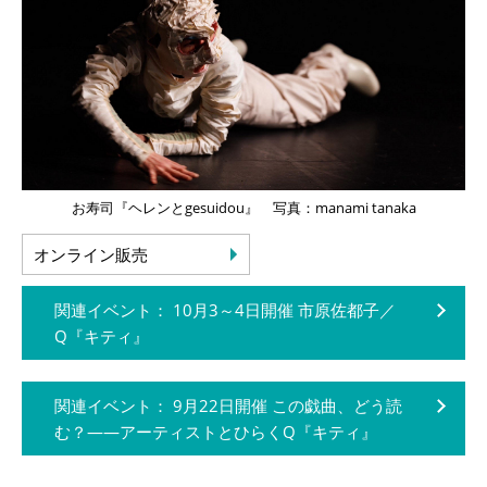
お寿司『ヘレンとgesuidou』 写真：manami tanaka
オンライン販売
関連イベント： 10月3～4日開催 市原佐都子／
Q『キティ』
関連イベント： 9月22日開催 この戯曲、どう読
む？——アーティストとひらくQ『キティ』