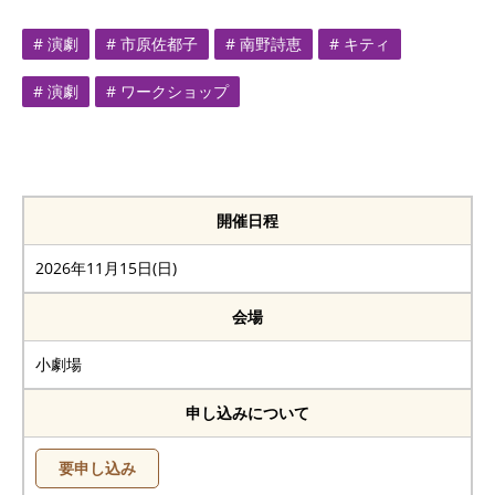
# 演劇
# 市原佐都子
# 南野詩恵
# キティ
# 演劇
# ワークショップ
開催日程
2026年11月15日(日)
会場
小劇場
申し込みについて
要申し込み