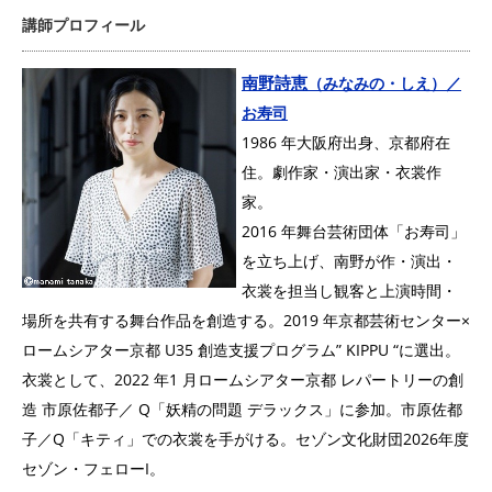
講師プロフィール
南野詩恵
（みなみの・しえ）／
お寿司
1986 年大阪府出身、京都府在
住。劇作家・演出家・衣裳作
家。
2016 年舞台芸術団体「お寿司」
を立ち上げ、南野が作・演出・
衣裳を担当し観客と上演時間・
場所を共有する舞台作品を創造する。2019 年京都芸術センター×
ロームシアター京都 U35 創造支援プログラム” KIPPU “に選出。
衣裳として、2022 年1 月ロームシアター京都 レパートリーの創
造 市原佐都子／ Q「妖精の問題 デラックス」に参加。市原佐都
子／Q「キティ」での衣裳を手がける。セゾン文化財団2026年度
セゾン・フェローI。