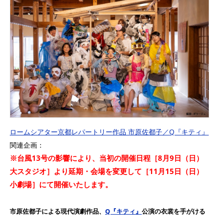
ロームシアター京都レパートリー作品 市原佐都子／Q『キティ』
関連企画：
※台風13号の影響により、当初の開催日程［8月9日（日）
大スタジオ］より延期・会場を変更して［11月15日（日）
小劇場］にて開催いたします。
市原佐都子による現代演劇作品、
Q『キティ』
公演の衣裳を手がける