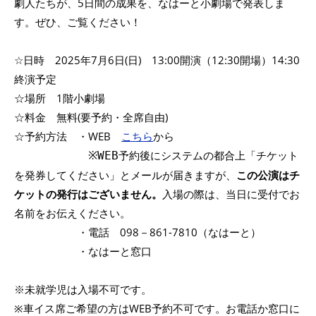
劇人たちが、5日間の成果を、なはーと小劇場で発表しま
す。ぜひ、ご覧ください！
☆日時 2025年7月6日(日) 13:00開演（12:30開場）14:30
終演予定
☆場所 1階小劇場
☆料金 無料(要予約・全席自由)
☆予約方法 ・WEB
こちら
から
予約後にシステムの都合上「チケット
※
WEB
を発券してください」とメールが届きますが、
この公演はチ
ケットの発行はございません。
入場の際は、当日に受付でお
名前をお伝えください。
・電話 098－861-7810（なはーと）
・なはーと窓口
※未就学児は入場不可です。
※車イス席ご希望の方はWEB予約不可です。お電話か窓口に