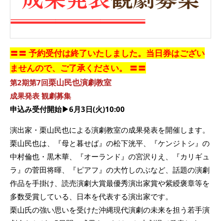
〓〓 予約受付は終了いたしました。当日券はござい
ませんので、ご了承ください。 〓〓
栗山民也演劇教室
第2期第7回
成果発表 観劇募集
申込み受付開始▶6月3日(火)10:00
演出家・栗山民也による演劇教室の成果発表を開催します。
栗山民也は、『母と暮せば』の松下洸平、『ケンジトシ』の
中村倫也・黒木華、『オーランド』の宮沢りえ、『カリギュ
ラ』の菅田将暉、『ピアフ』の大竹しのぶなど、話題の演劇
作品を手掛け、読売演劇大賞最優秀演出家賞や紫綬褒章等を
多数受賞している、日本を代表する演出家です。
栗山氏の強い思いを受けた沖縄現代演劇の未来を担う若手演