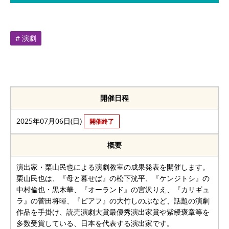
# 演劇
開催日程
2025年07月06日(日)
開催終了
概要
演出家・栗山民也による演劇教室の成果発表を開催します。
栗山民也は、『母と暮せば』の松下洸平、『ケンジトシ』の
中村倫也・黒木華、『オーランド』の宮沢りえ、『カリギュ
ラ』の菅田将暉、『ピアフ』の大竹しのぶなど、話題の演劇
作品を手掛け、読売演劇大賞最優秀演出家賞や紫綬褒章等を
多数受賞している、日本を代表する演出家です。