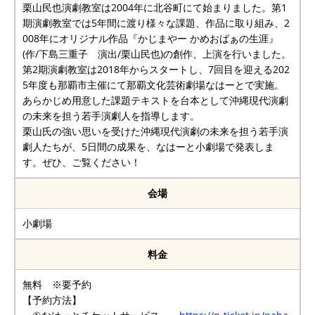
栗山民也演劇教室は2004年に北谷町にて始まりました。第1
期演劇教室では5年間に渡り様々な課題、作品に取り組み、2
008年にオリジナル作品『かじまやー かめおばぁの生涯』
(作/下島三重子 演出/栗山民也)の創作、上演を行いました。
第2期演劇教室は2018年からスタートし、7回目を迎える202
5年度も那覇市主催にて那覇文化芸術劇場なはーとで実施。
あらかじめ用意した課題テキストを台本として沖縄現代演劇
の未来を担う若手演劇人を指導します。
栗山氏の強い思いを受けた沖縄現代演劇の未来を担う若手演
劇人たちが、5日間の成果を、なはーと小劇場で発表しま
す。ぜひ、ご覧ください！
会場
小劇場
料金
無料 ※要予約
【予約方法】