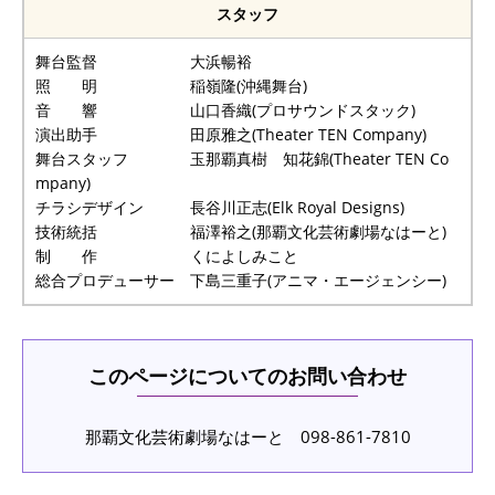
スタッフ
舞台監督 大浜暢裕
照 明 稲嶺隆(沖縄舞台)
音 響 山口香織(プロサウンドスタック)
演出助手 田原雅之(Theater TEN Company)
舞台スタッフ 玉那覇真樹 知花錦(Theater TEN Co
mpany)
チラシデザイン 長谷川正志(Elk Royal Designs)
技術統括 福澤裕之(那覇文化芸術劇場なはーと)
制 作 くによしみこと
総合プロデューサー 下島三重子(アニマ・エージェンシー)
このページについてのお問い合わせ
那覇文化芸術劇場なはーと 098-861-7810