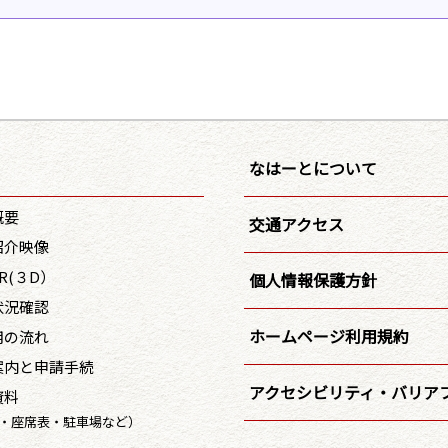
なはーとについて
概要
交通アクセス
紹介映像
R(３D）
個人情報保護方針
状況確認
ホームページ利用規約
用の流れ
案内と申請手続
アクセシビリティ・バリア
資料
・座席表・駐車場など）