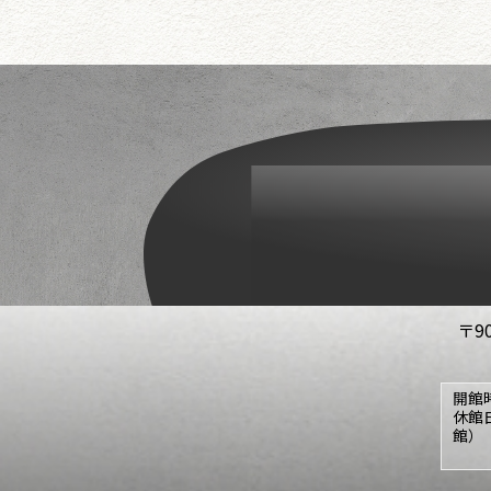
〒9
開館
休館
館）