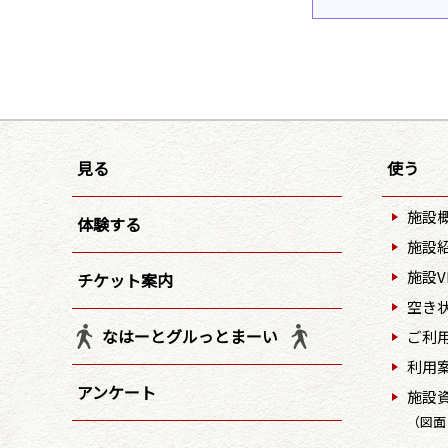
見る
使う
施設
体験する
施設
施設V
チケット案内
空き
なはーとグルっとまーい
ご利
利用
アンケート
施設
（図面