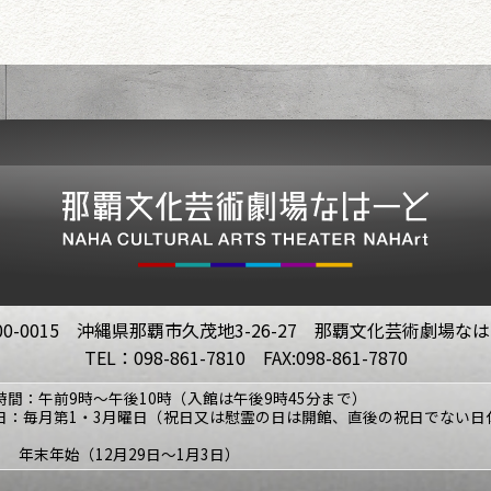
00-0015 沖縄県那覇市久茂地3-26-27 那覇文化芸術劇場な
TEL：098-861-7810 FAX:098-861-7870
時間：午前9時～午後10時（入館は午後9時45分まで）
日：毎月第1・3月曜日（祝日又は慰霊の日は開館、直後の祝日でない日
年末年始（12月29日～1月3日）