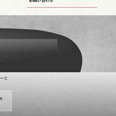
はーと
休