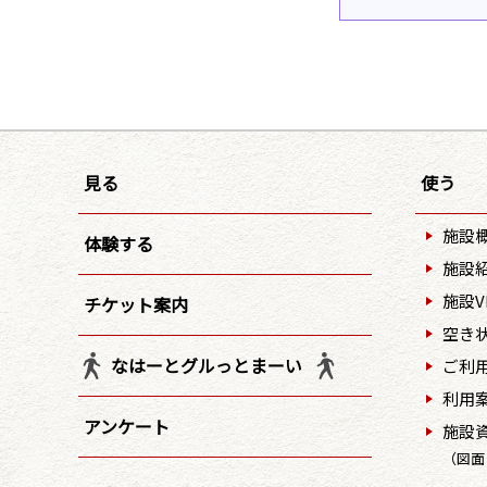
見る
使う
施設
体験する
施設
施設V
チケット案内
空き
なはーとグルっとまーい
ご利
利用
アンケート
施設
（図面