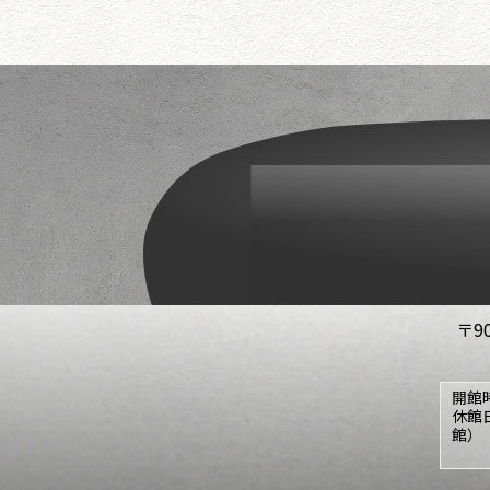
〒9
開館
休館
館）