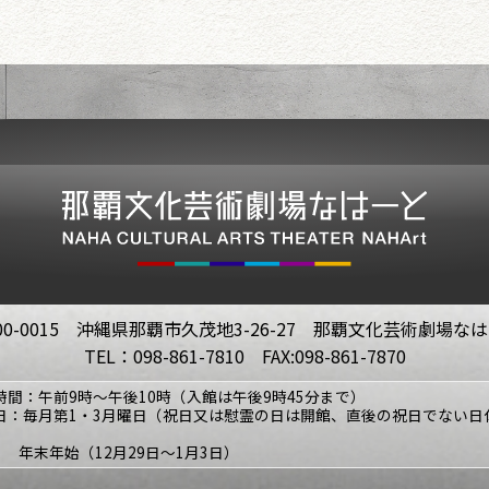
00-0015 沖縄県那覇市久茂地3-26-27 那覇文化芸術劇場な
TEL：098-861-7810 FAX:098-861-7870
時間：午前9時～午後10時（入館は午後9時45分まで）
日：毎月第1・3月曜日（祝日又は慰霊の日は開館、直後の祝日でない日
年末年始（12月29日～1月3日）