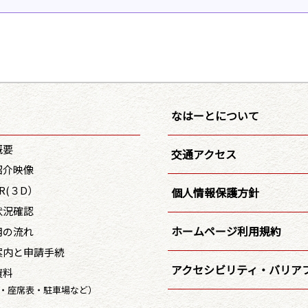
なはーとについて
概要
交通アクセス
紹介映像
R(３D）
個人情報保護方針
状況確認
ホームページ利用規約
用の流れ
案内と申請手続
アクセシビリティ・バリア
資料
・座席表・駐車場など）