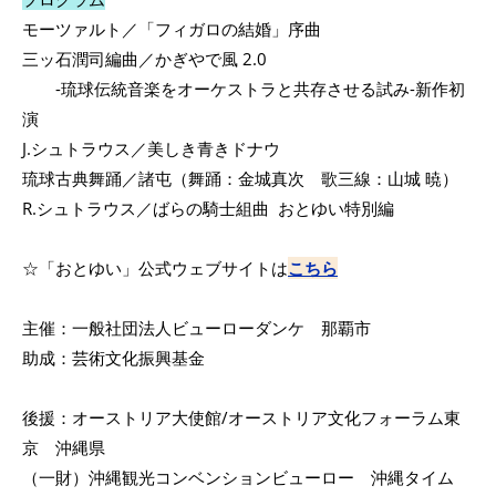
モーツァルト／「フィガロの結婚」序曲
三ッ石潤司編曲／かぎやで風 2.0
-琉球伝統音楽をオーケストラと共存させる試み-新作初
演
J.シュトラウス／美しき青きドナウ
琉球古典舞踊／諸屯（舞踊：金城真次 歌三線：山城 暁）
R.シュトラウス／ばらの騎士組曲 おとゆい特別編
☆「おとゆい」公式ウェブサイトは
こちら
主催：一般社団法人ビューローダンケ 那覇市
助成：芸術文化振興基金
後援：オーストリア大使館/オーストリア文化フォーラム東
京 沖縄県
（一財）沖縄観光コンベンションビューロー 沖縄タイム