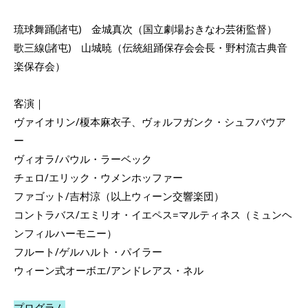
琉球舞踊(諸屯) 金城真次（国立劇場おきなわ芸術監督）
歌三線(諸屯) 山城暁（伝統組踊保存会会長・野村流古典音
楽保存会）
客演｜
ヴァイオリン/榎本麻衣子、ヴォルフガンク・シュフバウア
ー
ヴィオラ/パウル・ラーベック
チェロ/エリック・ウメンホッファー
ファゴット/吉村涼（以上ウィーン交響楽団）
コントラバス/エミリオ・イエペス=マルティネス（ミュンヘ
ンフィルハーモニー）
フルート/ゲルハルト・パイラー
ウィーン式オーボエ/アンドレアス・ネル
プログラム