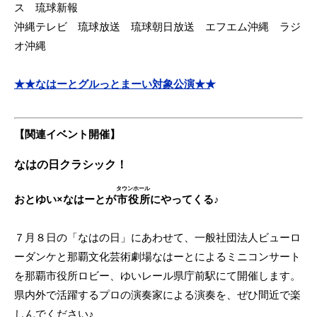
ス 琉球新報
沖縄テレビ 琉球放送 琉球朝日放送 エフエム沖縄 ラジ
オ沖縄
★★なはーとグルっとまーい対象公演★★
【関連イベント開催】
なはの日クラシック！
タウンホール
おとゆい×なはーとが
市役所
にやってくる♪
７月８日の「なはの日」にあわせて、一般社団法人ビューロ
ーダンケと那覇文化芸術劇場なはーとによるミニコンサート
を那覇市役所ロビー、ゆいレール県庁前駅にて開催します。
県内外で活躍するプロの演奏家による演奏を、ぜひ間近で楽
しんでください♪