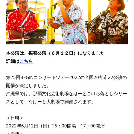
本公演は、振替公演（６月１２日）になりました
詳細は
こちら
第25回BEGINコンサートツアー2022の全国20都市22公演の
開催が決定しました。
沖縄県では、那覇文化芸術劇場なはーとこけら落としシリー
ズとして、なはーと大劇場で開催されます。
＜日時＞
2022年6月12日（日）16：00開場 17：00開演
＜場所＞