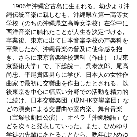
1906年沖縄宮古島に生まれる。幼少より沖
縄伝統音楽に親しむも、沖縄県立第一高等女
学校（のちの沖縄県立高等女学校）在学中に
西洋音楽に触れたことが人生を決定づける。
卒業後、東京に出て日本音楽学校の声楽科を
卒業したが、沖縄音楽の普及に使命感を抱
き、さらに東京音楽学校選科（作曲）（現東
京藝術大学）で、下総皖一、呉泰次郎、尾高
尚忠、平尾貴四男らに学び、日本人の女性作
曲家で最初に交響曲を作曲したとされる。以
後東京を中心に幅広い分野での活動を精力的
に続け、日本交響楽団（現NHK交響楽団）な
どの演奏による交響曲や室内楽、舞台音楽
（宝塚歌劇団公演）、オペラ「沖縄物語」な
どを次々と発表していった。また、ひめゆり
学徒の先輩にあたることから、晩年はひめゆ