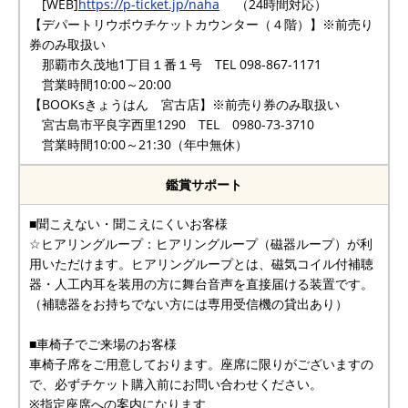
[WEB]
https://p-ticket.jp/naha
（24時間対応）
【デパートリウボウチケットカウンター（４階）】※前売り
券のみ取扱い
那覇市久茂地1丁目１番１号 TEL 098-867-1171
営業時間10:00～20:00
【BOOKsきょうはん 宮古店】※前売り券のみ取扱い
宮古島市平良字西里1290 TEL 0980-73-3710
営業時間10:00～21:30（年中無休）
鑑賞サポート
■聞こえない・聞こえにくいお客様
☆ヒアリングループ：ヒアリングループ（磁器ループ）が利
用いただけます。ヒアリングループとは、磁気コイル付補聴
器・人工内耳を装用の方に舞台音声を直接届ける装置です。
（補聴器をお持ちでない方には専用受信機の貸出あり）
■車椅子でご来場のお客様
車椅子席をご用意しております。座席に限りがございますの
で、必ずチケット購入前にお問い合わせください。
※指定座席への案内になります