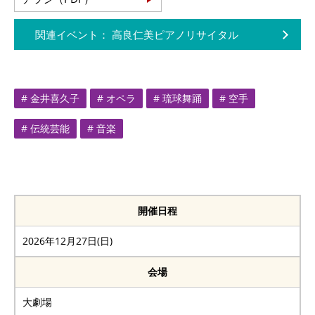
関連イベント： 高良仁美ピアノリサイタル
# 金井喜久子
# オペラ
# 琉球舞踊
# 空手
# 伝統芸能
# 音楽
開催日程
2026年12月27日(日)
会場
大劇場