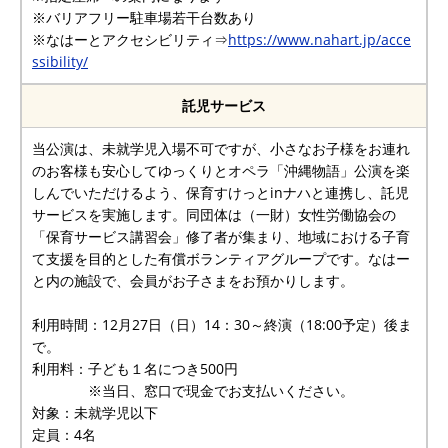
※バリアフリー駐車場若干台数あり
※なはーとアクセシビリティ⇒
https://www.nahart.jp/acce
ssibility/
託児サービス
当公演は、未就学児入場不可ですが、小さなお子様をお連れ
のお客様も安心してゆっくりとオペラ「沖縄物語」公演を楽
しんでいただけるよう、保育すけっとinナハと連携し、託児
サービスを実施します。同団体は（一財）女性労働協会の
「保育サービス講習会」修了者が集まり、地域における子育
て支援を目的とした有償ボランティアグループです。なはー
と内の施設で、会員がお子さまをお預かりします。
利用時間：12月27日（日）14：30～終演（18:00予定）後ま
で。
利用料：子ども１名につき500円
※当日、窓口で現金でお支払いください。
対象：未就学児以下
定員：4名