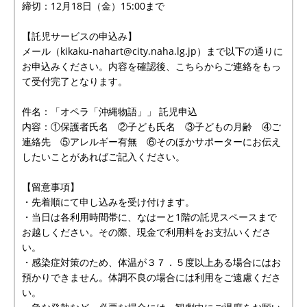
締切：12月18日（金）15:00まで
【託児サービスの申込み】
メール（kikaku-nahart@city.naha.lg.jp）まで以下の通りに
お申込みください。内容を確認後、こちらからご連絡をもっ
て受付完了となります。
件名：「オペラ「沖縄物語」」 託児申込
内容：①保護者氏名 ②子ども氏名 ③子どもの月齢 ④ご
連絡先 ⑤アレルギー有無 ⑥そのほかサポーターにお伝え
したいことがあればご記入ください。
【留意事項】
・先着順にて申し込みを受け付けます。
・当日は各利用時間帯に、なはーと1階の託児スペースまで
お越しください。その際、現金で利用料をお支払いくださ
い。
・感染症対策のため、体温が３７．５度以上ある場合にはお
預かりできません。体調不良の場合には利用をご遠慮くださ
い。