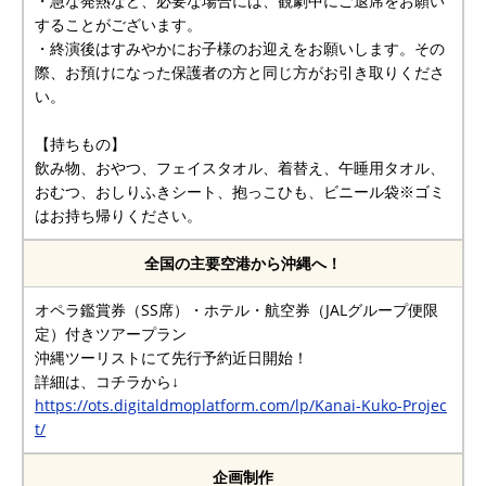
・急な発熱など、必要な場合には、観劇中にご退席をお願い
することがございます。
・終演後はすみやかにお子様のお迎えをお願いします。その
際、お預けになった保護者の方と同じ方がお引き取りくださ
い。
【持ちもの】
飲み物、おやつ、フェイスタオル、着替え、午睡用タオル、
おむつ、おしりふきシート、抱っこひも、ビニール袋※ゴミ
はお持ち帰りください。
全国の主要空港から沖縄へ！
オペラ鑑賞券（SS席）・ホテル・航空券（JALグループ便限
定）付きツアープラン
沖縄ツーリストにて先行予約近日開始！
詳細は、コチラから↓
https://ots.digitaldmoplatform.com/lp/Kanai-Kuko-Projec
t/
企画制作