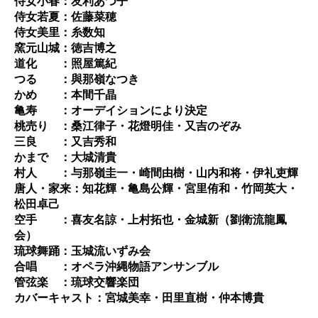
侍女小春：友利あつ子
侍女若夏：佐藤菜穂
侍女美里：糸数知
窯元山城：徳吉博之
道化 ：照屋篤紀
つる ：與那嶺なつき
かめ ：本間千晶
亀寿 ：オーデイションにより決定
桃売り ：桑江律子・花燈明佳・又吉のぞみ
三良 ：又吉秀和
かまで ：大城清貴
村人 ：与那嶺圭一・崎間由樹・山内和将・伊礼吏輝
唐人・家来：知花輝・亀島公輝・宮里侑和・竹岡英大・
松田卓己
空手 ：喜友名諒・上村拓也・金城新（劉衛流龍鳳
会）
琉球舞踊：玉城流いずみ会
合唱 ：オペラ沖縄物語アンサンブル
管弦楽 ：琉球交響楽団
カバーキャスト：宮城美幸・田里直樹・仲本博貴