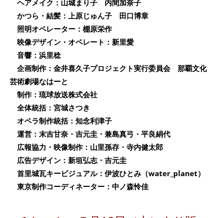
ヘアメイク：山城まり子 内間加奈子
かつら・結髪：上原じゅん子 田口博章
照明オペレーター：棚原栄作
映像デザイン・オペレート：新里愛
音響：浜里稔
企画制作：金井喜久子プロジェクト実行委員会 那覇文化
芸術劇場なはーと
制作：琉球放送株式会社
全体統括：宮城さつき
オペラ制作統括：知念利津子
運営：末吉甘奈・吉元圭・兼島真弓・平良絹代
広報協力・映像制作：山里孫存・寺内健太郎
広告デザイン：新垣弘志・吉元圭
首里城瓦キービジュアル：伊波ひとみ（water_planet）
東京制作コーディネーター：中ノ森怜佳