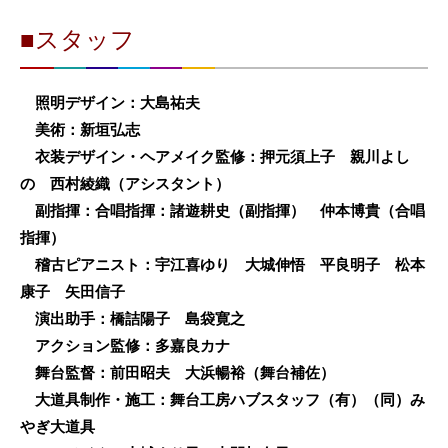
■スタッフ
照明デザイン：大島祐夫
美術：新垣弘志
衣装デザイン・ヘアメイク監修：押元須上子 親川よし
の 西村綾織（アシスタント）
副指揮：合唱指揮：諸遊耕史（副指揮） 仲本博貴（合唱
指揮）
稽古ピアニスト：宇江喜ゆり 大城伸悟 平良明子 松本
康子 矢田信子
演出助手：橋詰陽子 島袋寛之
アクション監修：多嘉良カナ
舞台監督：前田昭夫 大浜暢裕（舞台補佐）
大道具制作・施工：舞台工房ハブスタッフ（有）（同）み
やぎ大道具