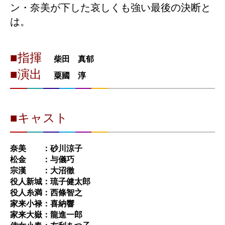
ン・奈美が下した哀しくも強い最後の決断と
は。
■指揮
柴田 真郁
■演出
粟國 淳
■キャスト
奈美 ：砂川涼子
松金 ：与儀巧
宗漢 ：大沼徹
役人新城：琉子健太郎
役人糸満：西條智之
家来小禄：喜納響
家来大嶽：龍進一郎