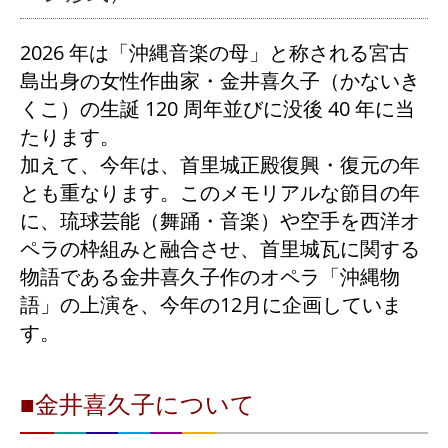
2026 年は「沖縄⾳楽の⺟」と称される宮古
島出⾝の⼥性作曲家・⾦井喜久⼦（かないき
くこ）の⽣誕 120 周年並びに没後 40 年に当
たります。
加えて、今年は、⾸⾥城正殿復興・復元の年
とも重なります。このメモリアルな節⽬の年
に、琉球芸能（舞踊・音楽）や空手を西洋オ
ペラの枠組みと融合させ、首里城瓦に関する
物語である⾦井喜久⼦作のオペラ「沖縄物
語」の上演を、今年の12月に企画していま
す。
■金井喜久子について