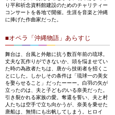
り平和祈念資料館建設のためのチャリティー
コンサートを各地で開催。生涯を音楽と沖縄
に捧げた作曲家だった。
■オペラ「沖縄物語」あらすじ
舞台は、台風と外敵に抗う数百年前の琉球。
丈夫な瓦作りができないか、頭を悩ませてい
た時の為政者たちは、唐から技術者を招くこ
とにした。しかしその条件は「琉球一の美女
を娶らせること」だったーーー。白羽の矢が
立ったのは、夫と子どものいる奈美だった。
引き裂かれる家族の愛。奪還を誓い、夫と村
人たちは空手で立ち向かうが、奈美を乗せた
唐船は、無情にも出帆してしまう。ヒロイ