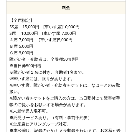
料金
【全席指定】
SS席 15,000円 [車いす席]10,000円
S席 10,000円 [車いす席]7,000円
Ａ席 7,000円 [車いす席]5,000円
Ｂ席 5,000円
Ｃ席 3,000円
障がい者・介助者は、全券種50％割引
※当日券500円増
※障がい者１名に付き、介助者1名まで。
※車いす席には、限りがあります。
※車いす席、障がい者・介助者チケットは、なはーとのみ取
扱い。
※障がい者チケットをご購入の方は、当日受付にて障害者手
帳のご提示をお願いする場合があります。
※未就学児入場不可。
※託児サービスあり。（有料・事前予約要）
※全座席ヒアリングループ対応。
※本公演は、記録のためカメラ収録を行います。お客様が映