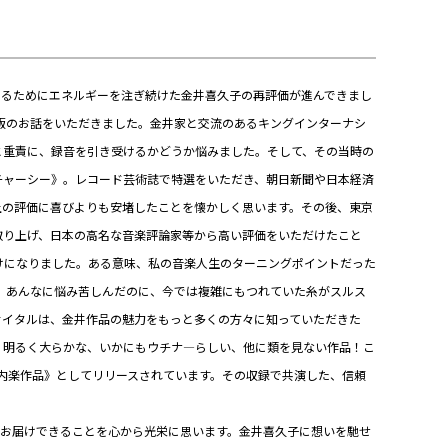
めるためにエネルギーを注ぎ続けた金井喜久子の再評価が進んできまし
出版のお話をいただきました。金井家と交流のあるキングインターナシ
と重責に、録音を引き受けるかどうか悩みました。そして、その当時の
チャーシー》。レコード芸術誌で特選をいただき、朝日新聞や日本経済
上の評価に喜びよりも安堵したことを懐かしく思います。その後、東京
取り上げ、日本の高名な音楽評論家等から高い評価をいただけたこと
けになりました。ある意味、私の音楽人生のターニングポイントだった
。あんなに悩み苦しんだのに、今では複雑にもつれていた糸がスルス
サイタルは、金井作品の魅力をもっと多くの方々に知っていただきた
。明るく大らかな、いかにもウチナ―らしい、他に類を見ない作品！こ
内楽作品》としてリリースされています。その収録で共演した、信頼
をお届けできることを心から光栄に思います。金井喜久子に想いを馳せ