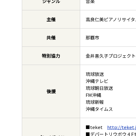
ジャンル
音楽
主催
高良仁美ピアノリサイタ
共催
那覇市
特別協力
金井喜久子プロジェクト
琉球放送
沖縄テレビ
琉球朝日放送
後援
FM沖縄
琉球新報
沖縄タイムス
■teket
http://teket.
■デパートリウボウ４Fチケ