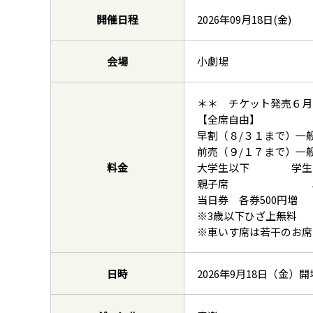
開催日程
2026年09月18日(金)
会場
小劇場
＊＊ チケット発売６月
【全席自由】
早割（８/３１まで）一般3
前売（９/１７まで）一般4
料金
大学生以下 学生2,
親子席 5,0
当日券 各券500円増
※3歳以下ひざ上無料
※車いす席は若干のお席
日時
2026年9月18日（金）開