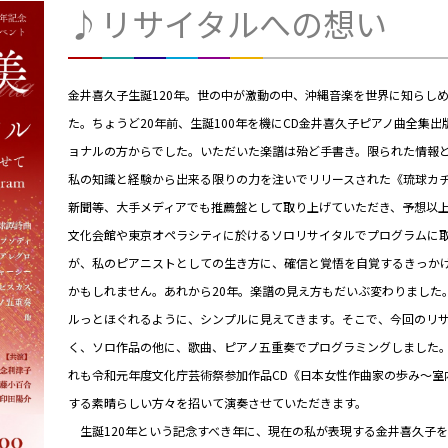
♪リサイタルへの想い
金井喜久子生誕120年。世の
中が激動の中、沖縄音楽を世界に知らし
た。ちょうど20年前、生誕100年を機にCD金井喜久子ピアノ曲全集
ョナルの方からでした。いただいた楽譜は殆ど手書き。限られた情報
私の知識と経験から出来る限りの力を注いでリリースされた《琉球カ
新聞等、大手メディアでも推薦盤として取り上げていただき、予想以
文化会館や東京オペラシティに於けるソロリサイタルでプログラムに
が、私のピアニストとしての生き方に、確信と覚悟を自覚するきっか
かもしれません。あれから20年。楽譜の見え方もだいぶ変わりました
ルっとほぐれるように、シンプルに見えてきます。そこで、今回のリ
く、ソロ作品の他に、歌曲、ピアノ五重奏でプログラミングしました
れも令和元年度文化庁芸術祭参加作品CD《日本女性作曲家の歩み～室
する素晴らしい方々を招いて演奏させていただきます。
生誕120年という記念すべき年に、現在の私が表現する金井喜久子