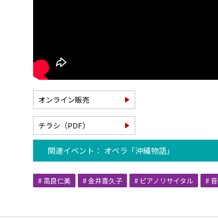
オンライン販売
チラシ（PDF）
関連イベント： オペラ「沖縄物語」
# 高良仁美
# 金井喜久子
# ピアノリサイタル
# 