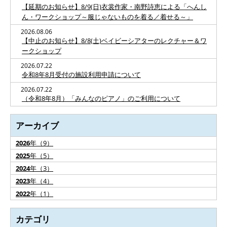
【延期のお知らせ】8/9(日)衣裳作家・南野詩恵による「へんし
ん・ワークショップ～服じゃないものを着る／着せる～」
2026.08.06
【中止のお知らせ】8/8(土)ベイビーシアターのレクチャー＆ワ
ークショップ
2026.07.22
令和8年8月受付の施設利用申請について
2026.07.22
（令和8年8月）「みんなのピアノ」のご利用について
アーカイブ
2026
年（9）
2025
年（5）
2024
年（3）
2023
年（4）
2022
年（1）
カテゴリ