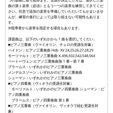
つの楽曲に取り組みます。受講が決定した方は、選択した楽
曲の第１楽章（必須）ともう一つの楽章を練習してきてくだ
さい。任意で追加の楽章を準備していただいてもかまいませ
んが、練習の進行によっては取り組まない可能性もありま
す。
※指導者から楽章を指定する場合もあります。
課題曲は、以下のいずれかから 1 曲を選択してくだい。
■ピアノ三重奏（ヴァイオリン、チェロの受講生対象）
ハイドン：ピアノ三重奏曲 Hob. XV 24,25,26,27,28,29
モーツァルト：ピアノ三重奏曲 K.496,502,542,548,564
ベートーヴェン:ピアノ三重奏曲第 1 番～第 7 番
ブラームス：いずれかのピアノ三重奏曲
メンデルスゾーン：いずれかのピアノ三重奏曲
シューマン：いずれかのピアノ三重奏曲
■ピアノ四重奏（ヴィオラの受講生対象）
モーツァルト：いずれかのピアノ四重奏曲 シューマン：ピ
アノ四重奏曲
ブラームス：ピアノ四重奏曲 第１番
■ピアノ五重奏（ヴァイオリン、ヴィオラで組む受講生対
象）