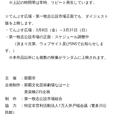
※上記の時間帯は常時、リピート再生しています。
☆てんぶす広場・第一牧志公設市場正面でも、ダイジェスト
版を上映します。
・てんぶす広場：3月8日（金）～3月31日（日）
・第一牧志公設市場の正面：スケジュール調整中
（決まり次第、ウェブサイト及びSNSでお知らせしま
す。）
※本作品以外にも複数の映像がランダムに上映されます。
主 催 ：那覇市
企画制作：那覇文化芸術劇場なはーと
美栄橋235企画
制 作 ：第一牧志公設市場組合
協 力 ：特定非営利活動法人1万人井戸端会議（繁多川公
民館）