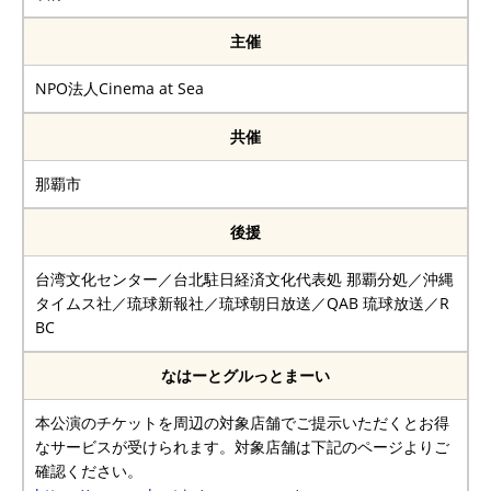
主催
NPO法人Cinema at Sea
共催
那覇市
後援
台湾文化センター／台北駐日経済文化代表処 那覇分処／沖縄
タイムス社／琉球新報社／琉球朝日放送／QAB 琉球放送／R
BC
なはーとグルっとまーい
本公演のチケットを周辺の対象店舗でご提示いただくとお得
なサービスが受けられます。対象店舗は下記のページよりご
確認ください。