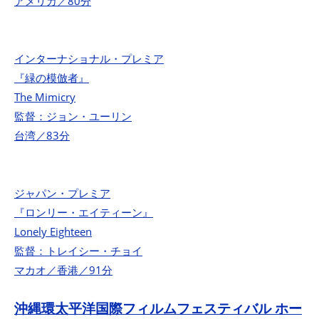
アメリカ／80分
インターナショナル・プレミア
『緑の模倣者』
The Mimicry
監督：ジョン・ユーリン
台湾／83分
ジャパン・プレミア
『ロンリー・エイティーン』
Lonely Eighteen
監督：トレイシー・チョイ
マカオ／香港／91分
沖縄環太平洋国際フィルムフェスティバル ホー