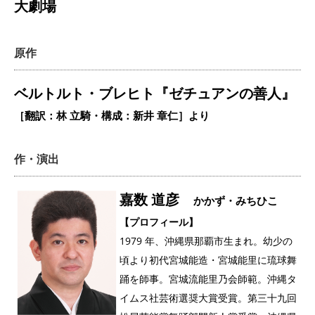
大劇場
原作
ベルトルト・ブレヒト『ゼチュアンの善人』
［翻訳：林 立騎・構成：新井 章仁］より
作・演出
嘉数 道彦
かかず・みちひこ
【プロフィール】
1979
年、沖縄県那覇市生まれ。幼少の
頃より初代宮城能造・宮城能里に琉球舞
踊を師事。宮城流能里乃会師範。沖縄タ
イムス社芸術選奨大賞受賞。第三十九回