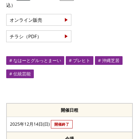
込）
オンライン販売
チラシ（PDF）
# なはーとグルっとまーい
# ブレヒト
# 沖縄芝居
# 伝統芸能
開催日程
2025年12月14日(日)
開催終了
会場