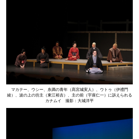
マカテー、ウシー、糸満の青年（髙宮城実人）、ウトゥ（伊禮門
綾）、波の上の坊主（東江裕吉）、主の前（宇座仁一）に訴えられる
カナムイ 撮影：大城洋平