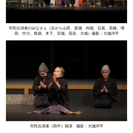
市民出演者のみなさん（左から山田、渡瀬、内嶺、石底、高橋、増
田、中川、島袋、木下、宮城、高良、大城）撮影：大城洋平
市民出演者（田中）熱演 撮影：大城洋平