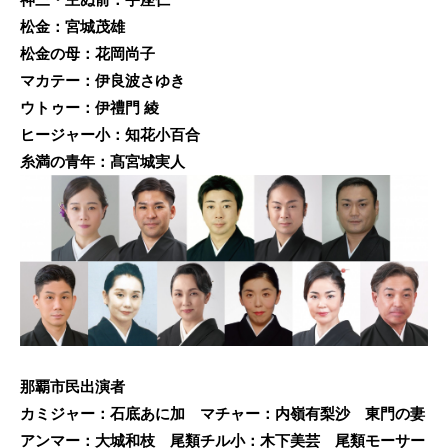
松金：宮城茂雄
松金の母：花岡尚子
マカテー：伊良波さゆき
ウトゥー：伊禮門 綾
ヒージャー小：知花小百合
糸満の青年：髙宮城実人
那覇市民出演者
カミジャー：石底あに加 マチャー：内嶺有梨沙 東門の妻
アンマー：大城和枝 尾類チル小：木下美芸 尾類モーサー