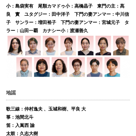
小：島袋実有 尾類カマドゥ小：高橋晶子 東門の主：髙
良 實 ユタグジー：田中洋子 下門の妻アンマー：中川信
子 サンラー：増田裕子 下門の妻アンマー：宮城元子 タ
ラー：山田一覇 カナシー小：渡瀬善久
地謡
歌三線：仲村逸夫 、玉城和樹、平良 大
箏：池間北斗
笛：入嵩西 諭
太鼓：久志大樹