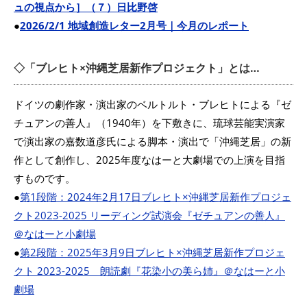
ュの視点から］（７）日比野啓
●
2026/2/1 地域創造レター2月号｜今月のレポート
◇「ブレヒト×沖縄芝居新作プロジェクト」とは…
ドイツの劇作家・演出家のベルトルト・ブレヒトによる『ゼ
チュアンの善人』（1940年）を下敷きに、琉球芸能実演家
で演出家の嘉数道彦氏による脚本・演出で「沖縄芝居」の新
作として創作し、2025年度なはーと大劇場での上演を目指
すものです。
●
第1段階：2024年2月17日ブレヒト×沖縄芝居新作プロジェ
クト2023-2025 リーディング試演会『ゼチュアンの善人』
＠なはーと小劇場
●
第2段階：2025年3月9日ブレヒト×沖縄芝居新作プロジェ
クト 2023-2025 朗読劇『花染小の美ら姉』＠なはーと小
劇場