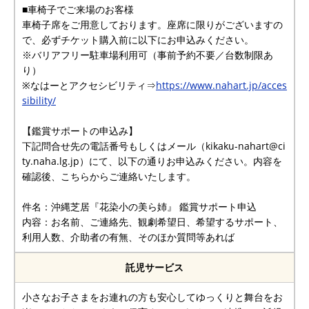
■車椅子でご来場のお客様
車椅子席をご用意しております。座席に限りがございますの
で、必ずチケット購入前に以下にお申込みください。
※バリアフリー駐車場利用可（事前予約不要／台数制限あ
り）
※なはーとアクセシビリティ⇒
https://www.nahart.jp/acces
sibility/
【鑑賞サポートの申込み】
下記問合せ先の電話番号もしくはメール（kikaku-nahart@ci
ty.naha.lg.jp）にて、以下の通りお申込みください。内容を
確認後、こちらからご連絡いたします。
件名：沖縄芝居『花染小の美ら姉』 鑑賞サポート申込
内容：お名前、ご連絡先、観劇希望日、希望するサポート、
利用人数、介助者の有無、そのほか質問等あれば
託児サービス
小さなお子さまをお連れの方も安心してゆっくりと舞台をお