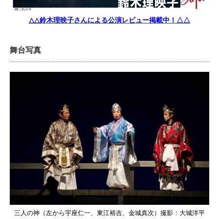
△△鈴木理映子さんによる公演レビュー掲載中！△△
舞台写真
三人の神（左から宇座仁一、東江裕吉、金城真次）撮影：大城洋平