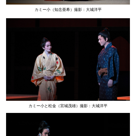
カミー小（知念亜希）撮影：大城洋平
カミー小と松金（宮城茂雄）撮影：大城洋平