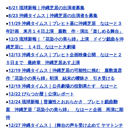
●
8/21 琉球新報｜沖縄芝居の出演者募集
●
8/23 沖縄タイムス｜沖縄芝居の出演者を募集
●
11/29 沖縄タイムス｜ブレヒト基に沖縄芝居 なはーと３
年計画 来月１４日上演 嘉数 作・演出「楽しめる舞台」
●
12/3 琉球新報｜「花染小の美ら姉」上演 ドイツ戯曲を沖
縄芝居に １４日、なはーと大劇場
●
12/13 沖縄タイムス｜ブレヒト企画映像公開 なはーと２
５日まで 最終章 沖縄芝居あす上演
●
12/19 沖縄タイムス｜沖縄芝居の可能性に挑む 嘉数道彦
作「花染小の美ら姉」初演 結末の曖昧さ 引き受ける
●
12/19 沖縄タイムス｜公共劇場の役割果たす なはーと
●
12/22 ぴらつか暦｜公演レポート
●
12/24 琉球新報｜普遍性とおおらかさ ブレヒト戯曲翻
案 沖縄芝居「花染小の美ら姉」 なはーと企画 再演に期
待
●
12/27 沖縄タイムス｜［舞台の声を受け止めて ヤマトンチ