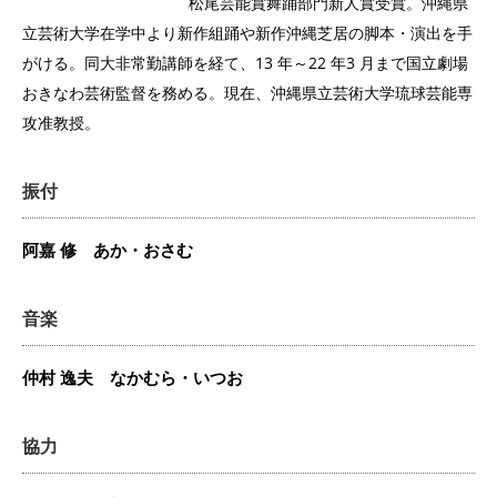
松尾芸能賞舞踊部門新人賞受賞。沖縄県
立芸術大学在学中より新作組踊や新作沖縄芝居の脚本・演出を手
がける。同大非常勤講師を経て、13 年～22 年3 月まで国立劇場
おきなわ芸術監督を務める。現在、沖縄県立芸術大学琉球芸能専
攻准教授。
振付
阿嘉 修
あか・おさむ
音楽
仲村 逸夫 なかむら・いつお
協力