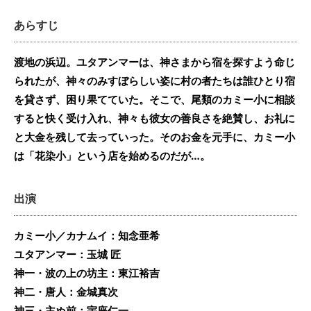
あらすじ
渡地の浜辺。ユタアンマーは、神さまから宿を探すよう命じ
られたが、神々のみすぼらしい姿に村の者たちは誰ひとり宿
を貸さず、困り果てていた。そこで、尾類のカミー小に相談
すると快く受け入れ、神々も彼女の善良さを絶賛し、お礼に
と大金を残して去っていった。そのお金を元手に、カミー小
は「花染小」という店を始めるのだが…。
出演
カミー小／カナムイ：知念亜希
ユタアンマー：玉城 匠
神一・波の上の坊主：東江裕吉
神二・唐人：金城真次
神三・主ぬ前：宇座仁一