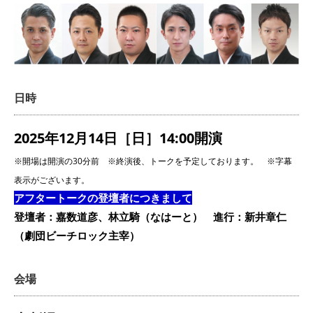
日時
2025年12月14日［日］
14:00開演
※開場は開演の30分前 ※終演後、トークを予定しております。 ※字幕
表示がございます。
アフタートークの登壇者につきまして
登壇者：嘉数道彦、林立騎（なはーと） 進行：新井章仁
（劇団ビーチロック主宰）
会場