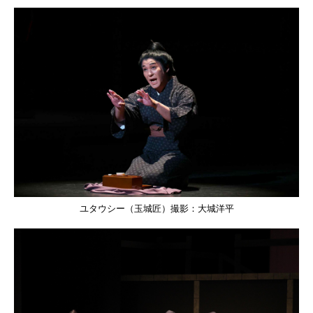
ユタウシー（玉城匠）撮影：大城洋平