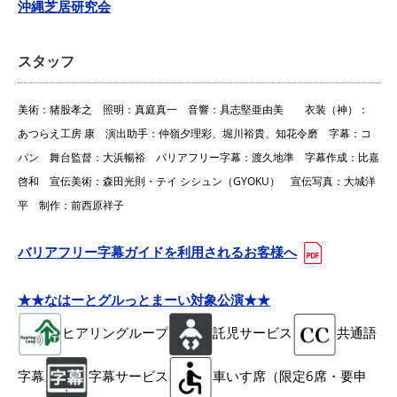
沖縄芝居研究会
スタッフ
美術：猪股孝之 照明：真庭真一 音響：具志堅亜由美 衣装（神）：
あつらえ工房 康 演出助手：仲嶺夕理彩、堀川裕貴、知花令磨 字幕：コ
パン 舞台監督：大浜暢裕 バリアフリー字幕：渡久地準 字幕作成：比嘉
啓和 宣伝美術：森田光則・テイ シシュン（GYOKU） 宣伝写真：大城洋
平 制作：前西原祥子
バリアフリー字幕ガイドを利用されるお客様へ
★★なはーとグルっとまーい対象公演★★
ヒアリングループ
託児サービス
共通語
字幕
字幕サービス
車いす席（限定6席・要申