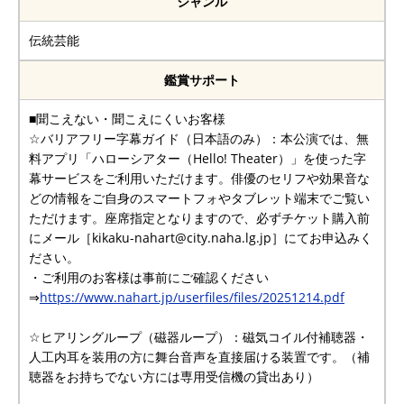
ジャンル
伝統芸能
鑑賞サポート
■聞こえない・聞こえにくいお客様
☆バリアフリー字幕ガイド（日本語のみ）：本公演では、無
料アプリ「ハローシアター（Hello! Theater）」を使った字
幕サービスをご利用いただけます。俳優のセリフや効果音な
どの情報をご自身のスマートフォやタブレット端末でご覧い
ただけます。座席指定となりますので、必ずチケット購入前
にメール［kikaku-nahart@city.naha.lg.jp］にてお申込みく
ださい。
・ご利用のお客様は事前にご確認ください
⇒
https://www.nahart.jp/userfiles/files/20251214.pdf
☆ヒアリングループ（磁器ループ）：磁気コイル付補聴器・
人工内耳を装用の方に舞台音声を直接届ける装置です。（補
聴器をお持ちでない方には専用受信機の貸出あり）