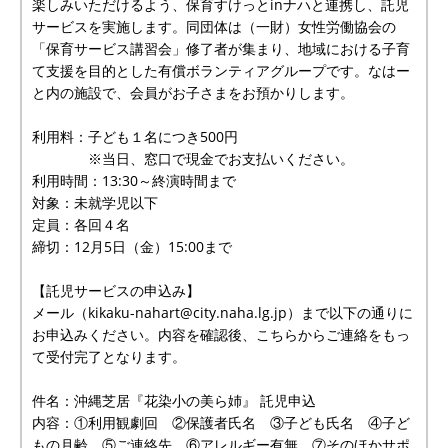
楽しみいただけるよう、保育すけっとinナハと連携し、託児
サービスを実施します。同団体は（一財）女性労働協会の
「保育サービス講習会」修了者が集まり、地域における子育
て支援を目的とした有償ボランティアグループです。なはー
と内の施設で、会員がお子さまをお預かりします。
利用料：子ども１名につき500円
※当日、窓口で現金でお支払いください。
利用時間：13:30～終演時間まで
対象：未就学児以下
定員：各回４名
締切：12月5日（金）15:00まで
【託児サービスの申込み】
メール（kikaku-nahart@city.naha.lg.jp）まで以下の通りに
お申込みください。内容を確認後、こちらからご連絡をもっ
て受付完了となります。
件名：沖縄芝居『花染小の美ら姉』 託児申込
内容：①利用観劇回 ②保護者氏名 ③子ども氏名 ④子ど
もの月齢 ⑤ご連絡先 ⑥アレルギー有無 ⑦そのほかサポ