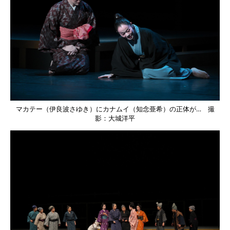
マカテー（伊良波さゆき）にカナムイ（知念亜希）の正体が… 撮
影：大城洋平