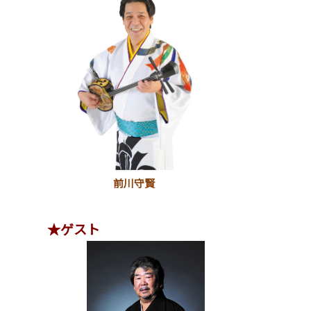
前川守賢
★ゲスト