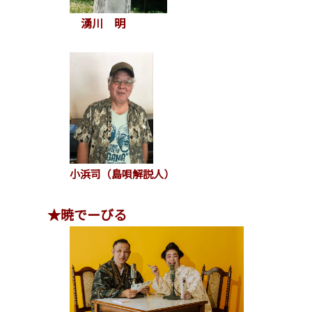
湧川 明
小浜司（島唄解説人）
★暁でーびる