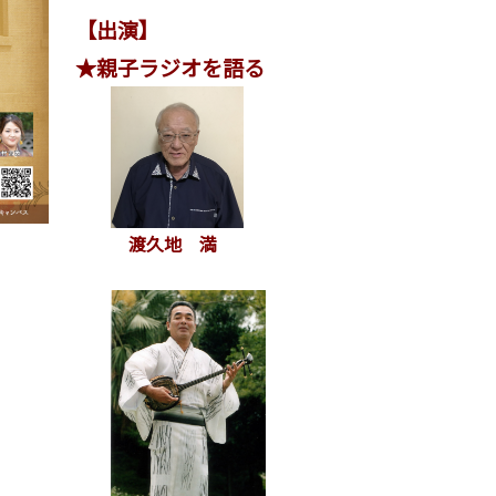
【出演】
★親子ラジオを語る
渡久地 満