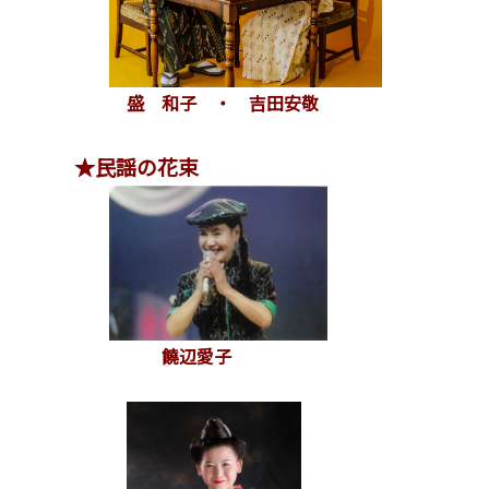
盛 和子 ・ 吉田安敬
★民謡の花束
饒辺愛子