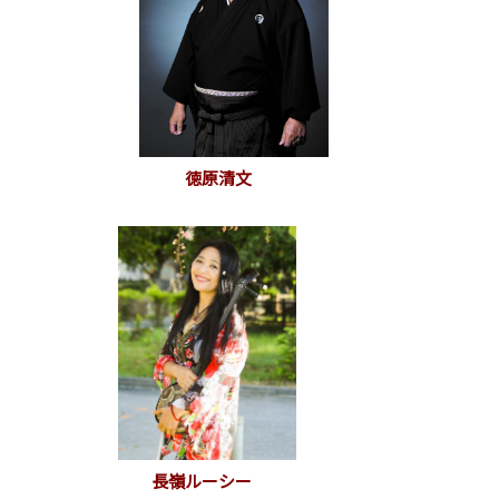
徳原清文
長嶺ルーシー