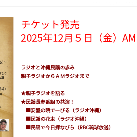
チケット発売
2025年12月５日（金）AM1
ラジオと沖縄民謡の歩み
親子ラジオからＡＭラジオまで
★親子ラジオを語る
★民謡長寿番組の共演！
■安盛の暁でーびる（ラジオ沖縄）
■民謡の花束（ラジオ沖縄）
■民謡で今日拝なびら（RBC琉球放送）