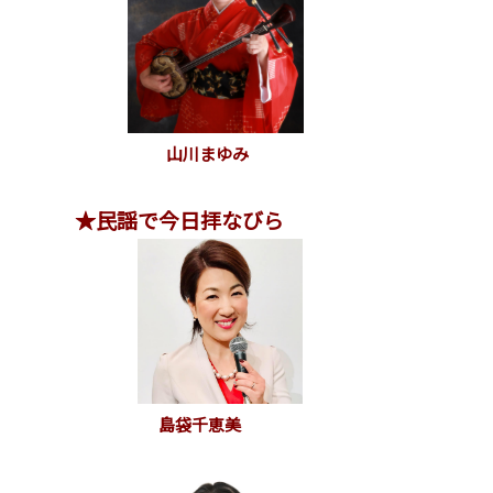
山川まゆみ
★民謡で今日拝なびら
島袋千恵美