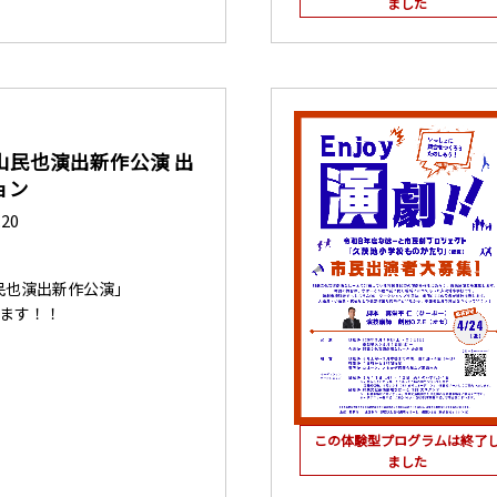
ました
山民也演出新作公演 出
ョン
.20
民也演出新作公演」
します！！
この体験型プログラムは終了
ました