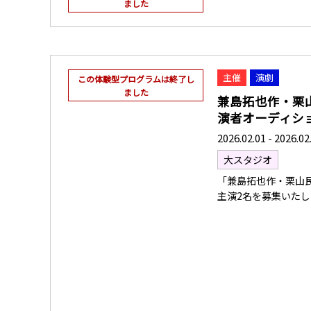
ました
主催
演劇
この体験型プログラムは終了し
ました
兼島拓也作・栗
演者オーディシ
2026.02.01 - 2026.02
大スタジオ
「兼島拓也作・栗山
主演2名を募集いた