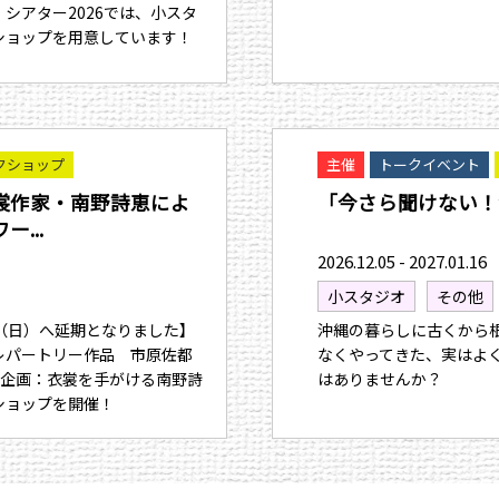
シアター2026では、小スタ
ショップを用意しています！
クショップ
主催
トークイベント
裳作家・南野詩恵によ
「今さら聞けない！
...
2026.12.05 - 2027.01.16
小スタジオ
その他
15（日）へ延期となりました】
沖縄の暮らしに古くから
レパートリー作品 市原佐都
なくやってきた、実はよ
連企画：衣裳を手がける南野詩
はありませんか？
ショップを開催！