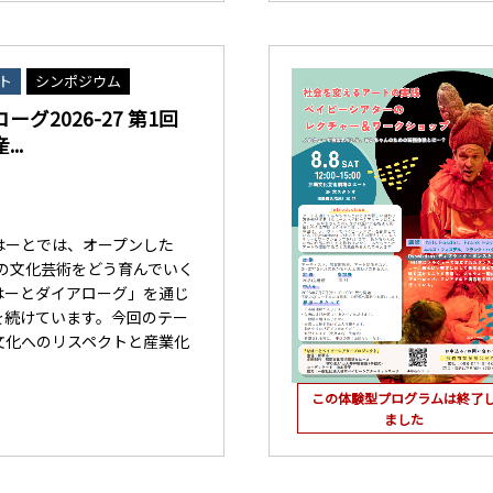
ト
シンポジウム
グ2026-27 第1回
..
はーとでは、オープンした
覇の文化芸術をどう育んでいく
はーとダイアローグ」を通じ
を続けています。今回のテー
文化へのリスペクトと産業化
この体験型プログラムは終了
ました