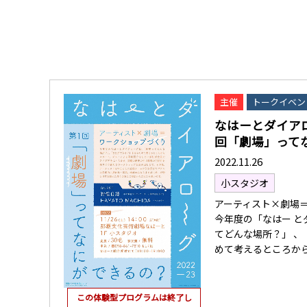
主催
トークイベン
なはーとダイアロ
回「劇場」ってなに
2022.11.26
小スタジオ
アーティスト×劇場
今年度の「なはー と
てどんな場所？」 
めて考えるところか
この体験型プログラムは終了し