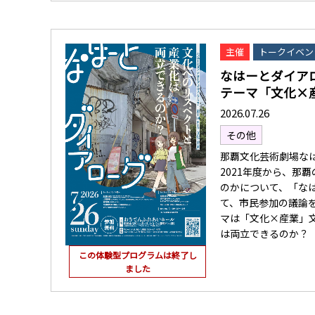
主催
トークイベン
なはーとダイアロー
テーマ「文化×産.
2026.07.26
その他
那覇文化芸術劇場な
2021年度から、那
のかについて、「な
て、市民参加の議論
マは「文化×産業」
は両立できるのか？
この体験型プログラムは終了し
ました