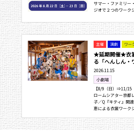
サマー・ファミリー・
ジオで２つのワーク
主催
演劇
ワー
★延期開催★衣
る「へんしん・ワー
2026.11.15
小劇場
【8/9（日）⇒11/
ロームシアター京都
子／Q『キティ』関
恵による衣裳ワーク