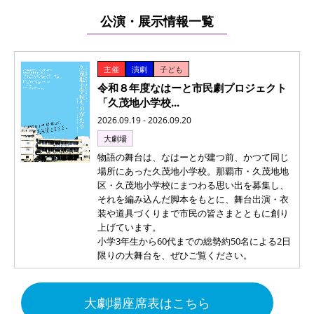
公演・展示情報一覧
主催
演劇
子ども
令和８年度なはーと市民劇プロジェクト
「久茂地小学校...
2026.09.19 - 2026.09.20
大劇場
物語の舞台は、なはーとが建つ前、かつて同じ
場所にあった久茂地小学校。那覇市・久茂地地
区・久茂地小学校にまつわる思い出を募集し、
それを編み込んだ脚本をもとに、舞台出演・衣
装や道具づくりまで市民の皆さまとともに創り
上げています。
小学3年生から60代までの総勢約50名による2日
限りの大舞台を、ぜひご覧ください。
大劇場座席表はこちら