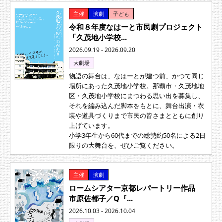
主催
演劇
子ども
令和８年度なはーと市民劇プロジェクト
「久茂地小学校...
2026.09.19 - 2026.09.20
大劇場
物語の舞台は、なはーとが建つ前、かつて同じ
場所にあった久茂地小学校。那覇市・久茂地地
区・久茂地小学校にまつわる思い出を募集し、
それを編み込んだ脚本をもとに、舞台出演・衣
装や道具づくりまで市民の皆さまとともに創り
上げています。
小学3年生から60代までの総勢約50名による2日
限りの大舞台を、ぜひご覧ください。
主催
演劇
ロームシアター京都レパートリー作品
市原佐都子／Q『...
2026.10.03 - 2026.10.04