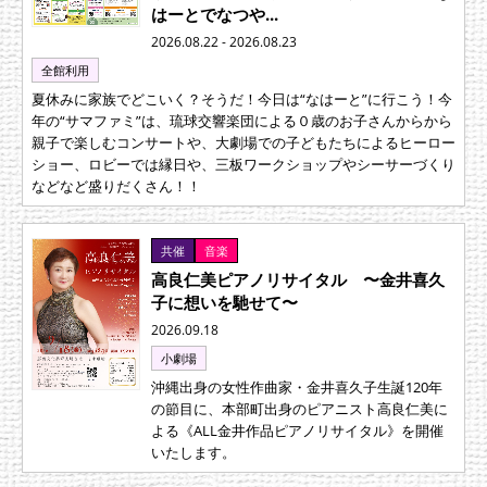
はーとでなつや...
2026.08.22 - 2026.08.23
全館利用
夏休みに家族でどこいく？そうだ！今日は“なはーと”に行こう！今
年の“サマファミ”は、琉球交響楽団による０歳のお子さんからから
親子で楽しむコンサートや、大劇場での子どもたちによるヒーロー
ショー、ロビーでは縁日や、三板ワークショップやシーサーづくり
などなど盛りだくさん！！
共催
音楽
高良仁美ピアノリサイタル 〜金井喜久
子に想いを馳せて〜
2026.09.18
小劇場
沖縄出身の女性作曲家・金井喜久子生誕120年
の節目に、本部町出身のピアニスト高良仁美に
よる《ALL金井作品ピアノリサイタル》を開催
いたします。