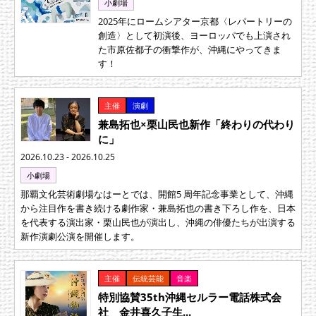
小劇場
2025年にロームシアター京都〈レパートリーの
創造〉として初演後、ヨーロッパでも上演され
た市原佐都子の衝撃作が、沖縄にやってきま
す！
主催
演劇
兼島拓也×栗山民也新作「終わりの代わり
に」
2026.10.23 - 2026.10.25
小劇場
那覇文化芸術劇場なはーとでは、開館5 周年記念事業として、沖縄
から注目作を書き続ける劇作家・兼島拓也の書き下ろし作を、日本
を代表する演出家・栗山民也が演出し、沖縄の俳優たちが出演する
新作演劇公演を開催します。
主催
伝統芸能
音楽
特別協賛35th沖縄セルラー電話株式会
社 金井喜久子生...