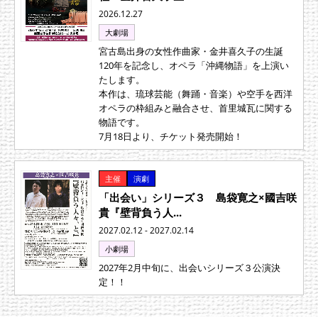
2026.12.27
大劇場
宮古島出身の女性作曲家・金井喜久子の生誕
120年を記念し、オペラ「沖縄物語」を上演い
たします。
本作は、琉球芸能（舞踊・音楽）や空手を西洋
オペラの枠組みと融合させ、首里城瓦に関する
物語です。
7月18日より、チケット発売開始！
主催
演劇
「出会い」シリーズ３ 島袋寛之×國吉咲
貴『壁背負う人...
2027.02.12 - 2027.02.14
小劇場
2027年2月中旬に、出会いシリーズ３公演決
定！！