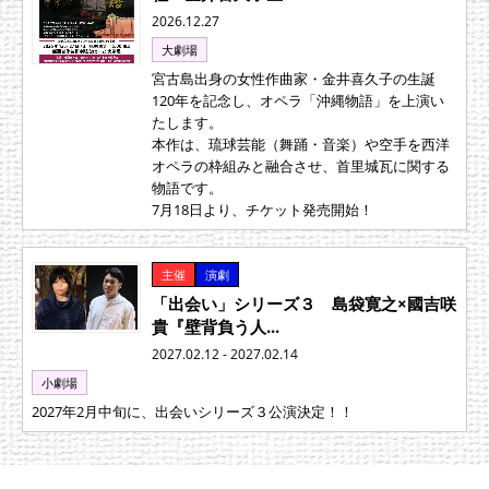
2026.12.27
大劇場
宮古島出身の女性作曲家・金井喜久子の生誕
120年を記念し、オペラ「沖縄物語」を上演い
たします。
本作は、琉球芸能（舞踊・音楽）や空手を西洋
オペラの枠組みと融合させ、首里城瓦に関する
物語です。
7月18日より、チケット発売開始！
主催
演劇
「出会い」シリーズ３ 島袋寛之×國吉咲
貴『壁背負う人...
2027.02.12 - 2027.02.14
小劇場
2027年2月中旬に、出会いシリーズ３公演決定！！