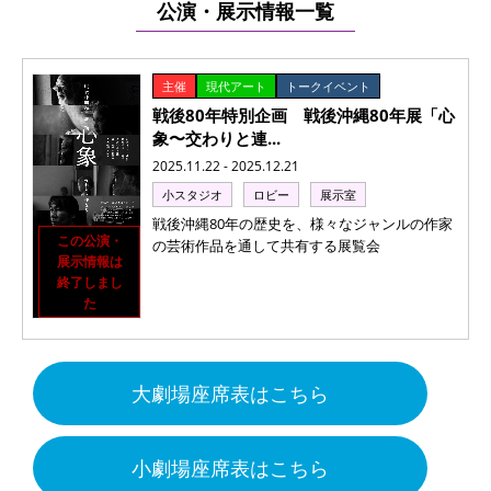
公演・展示情報一覧
主催
現代アート
トークイベント
戦後80年特別企画 戦後沖縄80年展「心
象〜交わりと連...
2025.11.22 - 2025.12.21
小スタジオ
ロビー
展示室
戦後沖縄80年の歴史を、様々なジャンルの作家
この公演・
の芸術作品を通して共有する展覧会
展示情報は
終了しまし
た
大劇場座席表はこちら
小劇場座席表はこちら