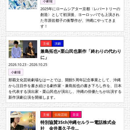
小劇場
2025年にロームシアター京都〈レパートリーの
創造〉として初演後、ヨーロッパでも上演され
た市原佐都子の衝撃作が、沖縄にやってきま
す！
主催
演劇
兼島拓也×栗山民也新作「終わりの代わり
に」
2026.10.23 - 2026.10.25
小劇場
那覇文化芸術劇場なはーとでは、開館5 周年記念事業として、沖縄
から注目作を書き続ける劇作家・兼島拓也の書き下ろし作を、日本
を代表する演出家・栗山民也が演出し、沖縄の俳優たちが出演する
新作演劇公演を開催します。
主催
伝統芸能
音楽
特別協賛35th沖縄セルラー電話株式会
社 金井喜久子生...