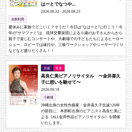
はーとでなつや...
2026.08.22 - 2026.08.23
全館利用
夏休みに家族でどこいく？そうだ！今日は“なはーと”に行こう！今
年の“サマファミ”は、琉球交響楽団による０歳のお子さんからから
親子で楽しむコンサートや、大劇場での子どもたちによるヒーロー
ショー、ロビーでは縁日や、三板ワークショップやシーサーづくり
などなど盛りだくさん！！
共催
音楽
高良仁美ピアノリサイタル 〜金井喜久
子に想いを馳せて〜
2026.09.18
小劇場
沖縄出身の女性作曲家・金井喜久子生誕120年
の節目に、本部町出身のピアニスト高良仁美に
よる《ALL金井作品ピアノリサイタル》を開催
いたします。