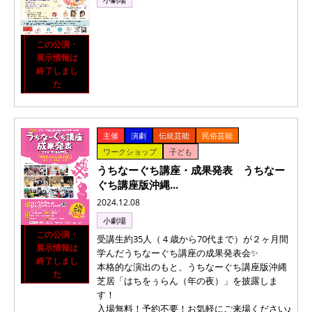
この公演・
展示情報は
終了しまし
た
主催
演劇
伝統芸能
民俗芸能
ワークショップ
子ども
うちなーぐち講座・成果発表 うちなー
ぐち講座版沖縄...
2024.12.08
小劇場
この公演・
受講生約35人（４歳から70代まで）が２ヶ月間
展示情報は
学んだうちなーぐち講座の成果発表会✨
終了しまし
本格的な演出のもと、うちなーぐち講座版沖縄
た
芝居​​​​​​​「はちをぅらん（年の夜）」を披露しま
す！
入場無料！予約不要！お気軽にご来場ください♪