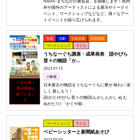
NAHA~まちなかの展覧会」を開催します！県内
外や国外のアーティストによる展示やトークイ
ベント、ワークショップなどなど。様々なアー
トイベントが繰り広げられます。
主催
演劇
伝統芸能
民俗芸能
ワークショップ
子ども
うちなーぐち講座・成果発表 語やびら
昔々の物語「か...
2023.01.15
小劇場
この公演・
日本最古の物語をうちなーぐちに乗せ 味わい 楽
展示情報は
しく 親しもう！
終了しまし
語(かた)やびら 昔々の物語(んかしんかし ぬ む
た
ぬがたり) 「かぐや姫」
ワークショップ
子ども
ベビーシッターと新聞紙あそび
2023.05.03