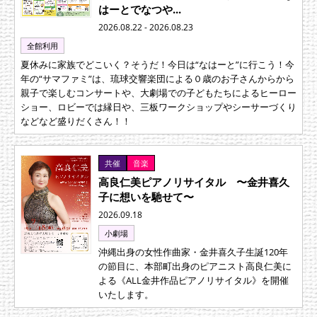
はーとでなつや...
2026.08.22 - 2026.08.23
全館利用
夏休みに家族でどこいく？そうだ！今日は“なはーと”に行こう！今
年の“サマファミ”は、琉球交響楽団による０歳のお子さんからから
親子で楽しむコンサートや、大劇場での子どもたちによるヒーロー
ショー、ロビーでは縁日や、三板ワークショップやシーサーづくり
などなど盛りだくさん！！
共催
音楽
高良仁美ピアノリサイタル 〜金井喜久
子に想いを馳せて〜
2026.09.18
小劇場
沖縄出身の女性作曲家・金井喜久子生誕120年
の節目に、本部町出身のピアニスト高良仁美に
よる《ALL金井作品ピアノリサイタル》を開催
いたします。