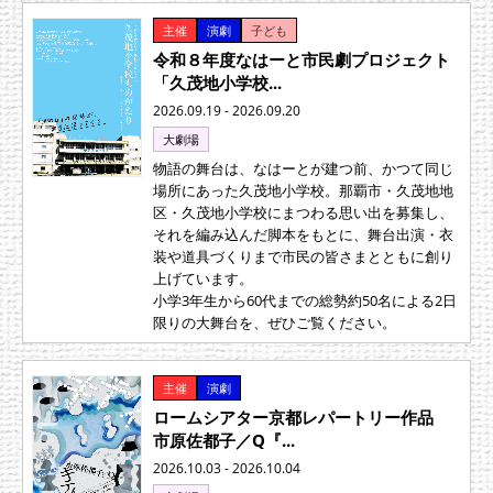
主催
演劇
子ども
令和８年度なはーと市民劇プロジェクト
「久茂地小学校...
2026.09.19 - 2026.09.20
大劇場
物語の舞台は、なはーとが建つ前、かつて同じ
場所にあった久茂地小学校。那覇市・久茂地地
区・久茂地小学校にまつわる思い出を募集し、
それを編み込んだ脚本をもとに、舞台出演・衣
装や道具づくりまで市民の皆さまとともに創り
上げています。
小学3年生から60代までの総勢約50名による2日
限りの大舞台を、ぜひご覧ください。
主催
演劇
ロームシアター京都レパートリー作品
市原佐都子／Q『...
2026.10.03 - 2026.10.04