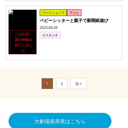
ワークショップ
子ども
ベビーシッターと親子で新聞紙遊び
2025.04.29
この公演・
小スタジオ
展示情報は
終了しまし
た
1
2
次 >
大劇場座席表はこちら