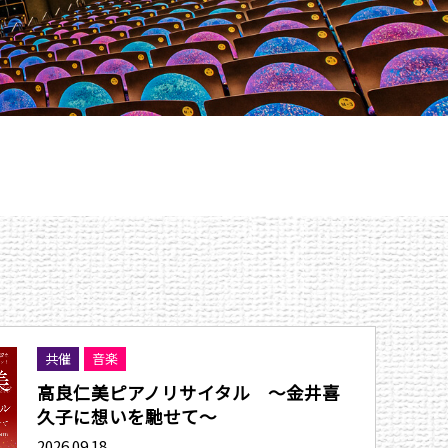
共催
音楽
高良仁美ピアノリサイタル 〜金井喜
久子に想いを馳せて〜
2026.09.18