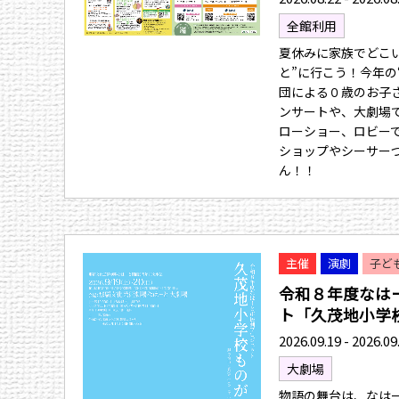
全館利用
夏休みに家族でどこ
と”に行こう！今年の
団による０歳のお子
ンサートや、大劇場
ローショー、ロビー
ショップやシーサー
ん！！
主催
演劇
子ど
令和８年度なは
ト「久茂地小学校.
2026.09.19 - 2026.09
大劇場
物語の舞台は、なは