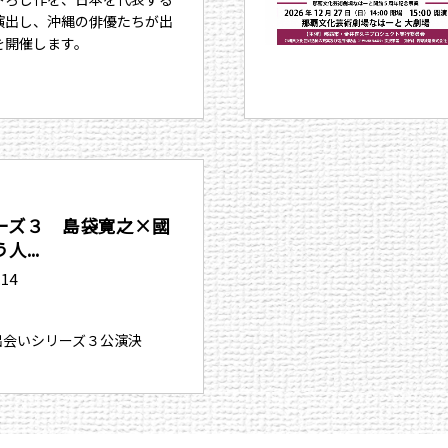
演出し、沖縄の俳優たちが出
を開催します。
ーズ３ 島袋寛之×國
...
.14
、出会いシリーズ３公演決