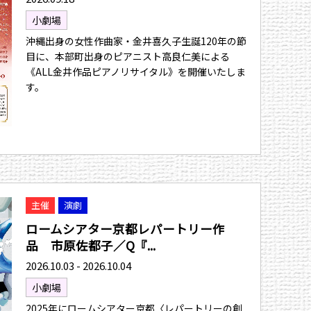
小劇場
沖縄出身の女性作曲家・金井喜久子生誕120年の節
目に、本部町出身のピアニスト高良仁美による
《ALL金井作品ピアノリサイタル》を開催いたしま
す。
主催
演劇
ロームシアター京都レパートリー作
品 市原佐都子／Q『...
2026.10.03 - 2026.10.04
小劇場
2025年にロームシアター京都〈レパートリーの創