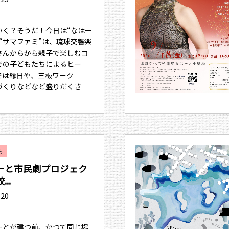
いく？そうだ！今日は“なはー
“サマファミ”は、琉球交響楽
さんからから親子で楽しむコ
での子どもたちによるヒー
では縁日や、三板ワーク
づくりなどなど盛りだくさ
も
ーと市民劇プロジェク
..
.20
ーとが建つ前、かつて同じ場