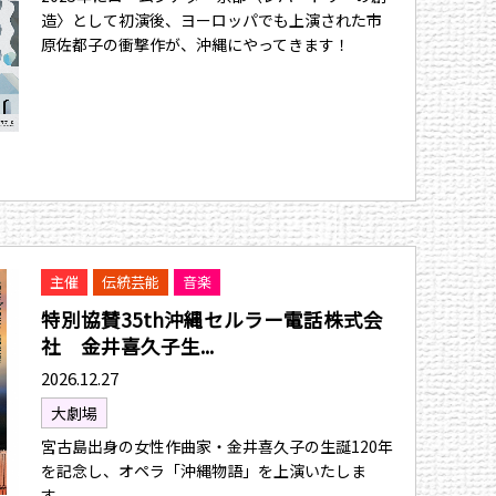
造〉として初演後、ヨーロッパでも上演された市
原佐都子の衝撃作が、沖縄にやってきます！
主催
伝統芸能
音楽
特別協賛35th沖縄セルラー電話株式会
社 金井喜久子生...
2026.12.27
大劇場
宮古島出身の女性作曲家・金井喜久子の生誕120年
を記念し、オペラ「沖縄物語」を上演いたしま
す。