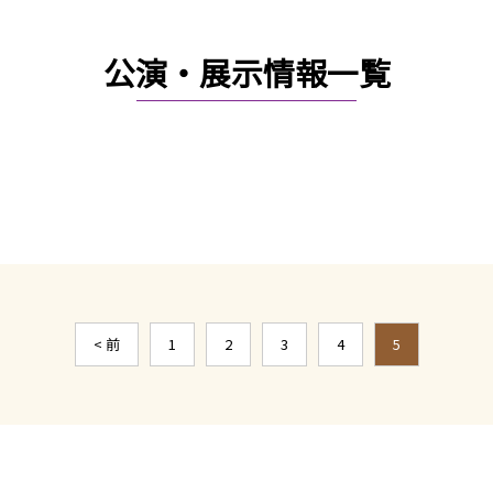
公演・展示情報一覧
< 前
1
2
3
4
5