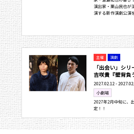
演出家・栗山民也が
演する新作演劇公演
主催
演劇
「出会い」シリ
吉咲貴『壁背負う人
2027.02.12 - 2027.02
小劇場
2027年2月中旬に
定！！