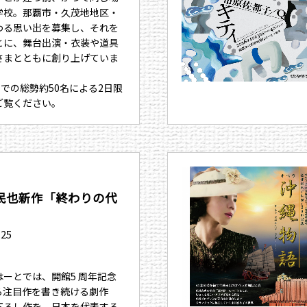
学校。那覇市・久茂地地区・
わる思い出を募集し、それを
とに、舞台出演・衣装や道具
さまとともに創り上げていま
までの総勢約50名による2日限
ご覧ください。
民也新作「終わりの代
.25
ーとでは、開館5 周年記念
ら注目作を書き続ける劇作
下ろし作を、日本を代表する