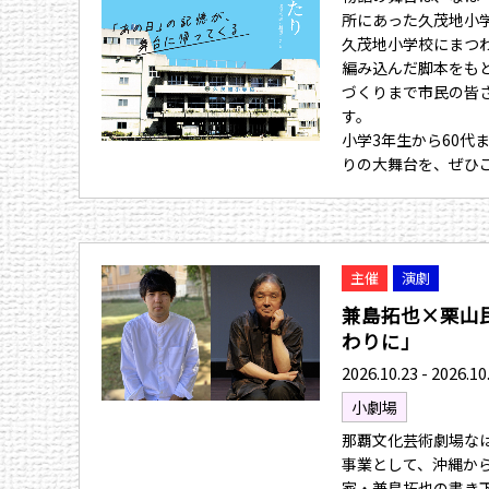
所にあった久茂地小
久茂地小学校にまつ
編み込んだ脚本をも
づくりまで市民の皆
す。
小学3年生から60代
りの大舞台を、ぜひ
主催
演劇
兼島拓也×栗山
わりに」
2026.10.23 - 2026.10
小劇場
那覇文化芸術劇場なは
事業として、沖縄か
家・兼島拓也の書き