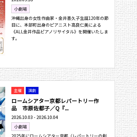
小劇場
沖縄出身の女性作曲家・金井喜久子生誕120年の節
目に、本部町出身のピアニスト高良仁美による
《ALL金井作品ピアノリサイタル》を開催いたしま
す。
主催
演劇
ロームシアター京都レパートリー作
品 市原佐都子／Q『...
2026.10.03 - 2026.10.04
小劇場
2025年にロームシアター京都〈レパートリーの創