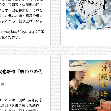
学校。那覇市・久茂地地区・
わる思い出を募集し、それを
とに、舞台出演・衣装や道具
さまとともに創り上げていま
までの総勢約50名による2日限
ご覧ください。
民也新作「終わりの代
.25
ーとでは、開館5 周年記念
ら注目作を書き続ける劇作
下ろし作を、日本を代表する