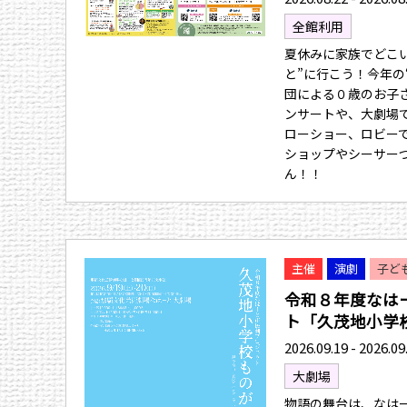
全館利用
夏休みに家族でどこ
と”に行こう！今年の
団による０歳のお子
ンサートや、大劇場
ローショー、ロビー
ショップやシーサー
ん！！
主催
演劇
子ど
令和８年度なは
ト「久茂地小学校.
2026.09.19 - 2026.09
大劇場
物語の舞台は、なは