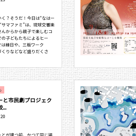
いく？そうだ！今日は“なはー
“サマファミ”は、琉球交響楽
さんからから親子で楽しむコ
での子どもたちによるヒー
では縁日や、三板ワーク
づくりなどなど盛りだくさ
も
ーと市民劇プロジェク
..
.20
ーとが建つ前、かつて同じ場