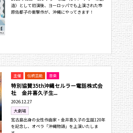
造〉として初演後、ヨーロッパでも上演された市
原佐都子の衝撃作が、沖縄にやってきます！
主催
伝統芸能
音楽
特別協賛35th沖縄セルラー電話株式会
社 金井喜久子生...
2026.12.27
大劇場
宮古島出身の女性作曲家・金井喜久子の生誕120年
を記念し、オペラ「沖縄物語」を上演いたしま
す。