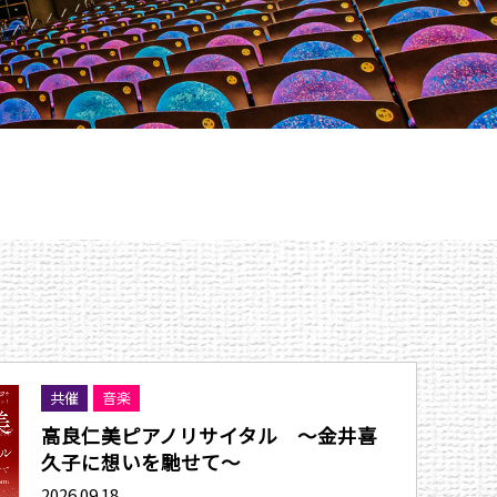
共催
音楽
高良仁美ピアノリサイタル 〜金井喜
久子に想いを馳せて〜
2026.09.18