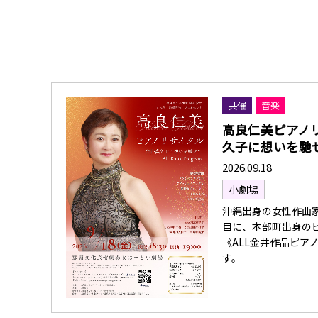
共催
音楽
高良仁美ピアノ
久子に想いを馳
2026.09.18
小劇場
沖縄出身の女性作曲家
目に、本部町出身の
《ALL金井作品ピア
す。