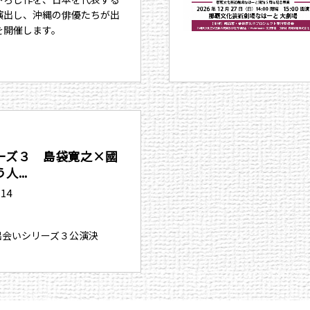
演出し、沖縄の俳優たちが出
を開催します。
ーズ３ 島袋寛之×國
...
.14
、出会いシリーズ３公演決