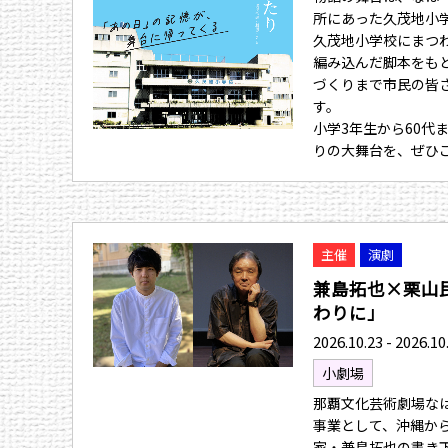
所にあった久茂地小
久茂地小学校にまつ
編み込んだ脚本をも
づくりまで市民の皆
す。
小学3年生から60代
りの大舞台を、ぜひ
主催
演劇
兼島拓也×栗山
わりに」
2026.10.23 - 2026.10
小劇場
那覇文化芸術劇場なは
事業として、沖縄か
家・兼島拓也の書き