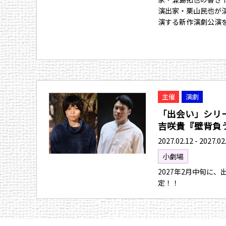
演出家・栗山民也が
演する新作演劇公演
主催
演劇
「出会い」シリ
吉咲貴『壁背負う人
2027.02.12 - 2027.02
小劇場
2027年2月中旬に
定！！