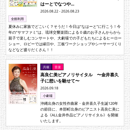
はーとでなつや...
2026.08.22 - 2026.08.23
全館利用
夏休みに家族でどこいく？そうだ！今日は“なはーと”に行こう！今
年の“サマファミ”は、琉球交響楽団による０歳のお子さんからから
親子で楽しむコンサートや、大劇場での子どもたちによるヒーロー
ショー、ロビーでは縁日や、三板ワークショップやシーサーづくり
などなど盛りだくさん！！
共催
音楽
高良仁美ピアノリサイタル 〜金井喜久
子に想いを馳せて〜
2026.09.18
小劇場
沖縄出身の女性作曲家・金井喜久子生誕120年
の節目に、本部町出身のピアニスト高良仁美に
よる《ALL金井作品ピアノリサイタル》を開催
いたします。