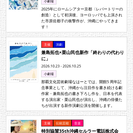
小劇場
2025年にロームシアター京都〈レパートリーの
創造〉として初演後、ヨーロッパでも上演され
た市原佐都子の衝撃作が、沖縄にやってきま
す！
主催
演劇
兼島拓也×栗山民也新作「終わりの代わり
に」
2026.10.23 - 2026.10.25
小劇場
那覇文化芸術劇場なはーとでは、開館5 周年記
念事業として、沖縄から注目作を書き続ける劇
作家・兼島拓也の書き下ろし作を、日本を代表
する演出家・栗山民也が演出し、沖縄の俳優た
ちが出演する新作演劇公演を開催します。
主催
伝統芸能
音楽
特別協賛35th沖縄セルラー電話株式会