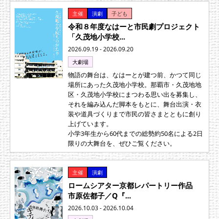
主催
演劇
子ども
令和８年度なはーと市民劇プロジェクト
「久茂地小学校...
2026.09.19 - 2026.09.20
大劇場
物語の舞台は、なはーとが建つ前、かつて同じ
場所にあった久茂地小学校。那覇市・久茂地地
区・久茂地小学校にまつわる思い出を募集し、
それを編み込んだ脚本をもとに、舞台出演・衣
装や道具づくりまで市民の皆さまとともに創り
上げています。
小学3年生から60代までの総勢約50名による2日
限りの大舞台を、ぜひご覧ください。
主催
演劇
ロームシアター京都レパートリー作品
市原佐都子／Q『...
2026.10.03 - 2026.10.04