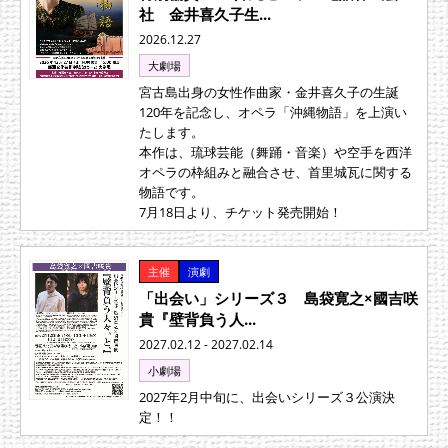
社 金井喜久子生...
2026.12.27
大劇場
宮古島出身の女性作曲家・金井喜久子の生誕
120年を記念し、オペラ「沖縄物語」を上演い
たします。
本作は、琉球芸能（舞踊・音楽）や空手を西洋
オペラの枠組みと融合させ、首里城瓦に関する
物語です。
7月18日より、チケット発売開始！
主催
演劇
「出会い」シリーズ３ 島袋寛之×國吉咲
貴『壁背負う人...
2027.02.12 - 2027.02.14
小劇場
2027年2月中旬に、出会いシリーズ３公演決
定！！