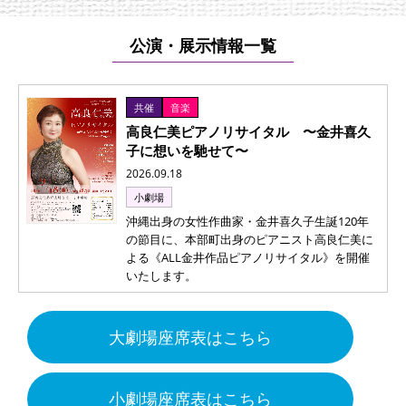
公演・展示情報一覧
共催
音楽
高良仁美ピアノリサイタル 〜金井喜久
子に想いを馳せて〜
2026.09.18
小劇場
沖縄出身の女性作曲家・金井喜久子生誕120年
の節目に、本部町出身のピアニスト高良仁美に
よる《ALL金井作品ピアノリサイタル》を開催
いたします。
大劇場座席表はこちら
小劇場座席表はこちら