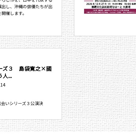
演出し、沖縄の俳優たちが出
を開催します。
ーズ３ 島袋寛之×國
...
.14
、出会いシリーズ３公演決