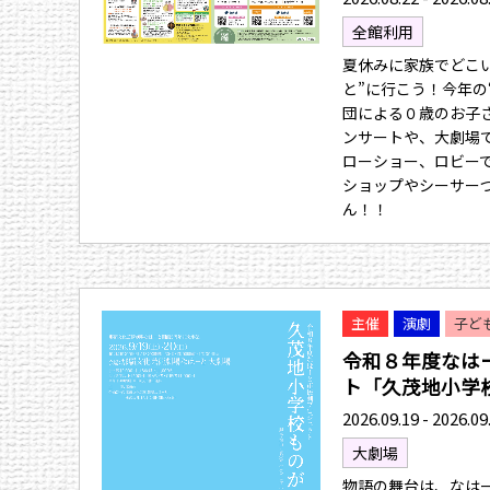
全館利用
夏休みに家族でどこ
と”に行こう！今年の
団による０歳のお子
ンサートや、大劇場
ローショー、ロビー
ショップやシーサー
ん！！
主催
演劇
子ど
令和８年度なは
ト「久茂地小学校.
2026.09.19 - 2026.09
大劇場
物語の舞台は、なは