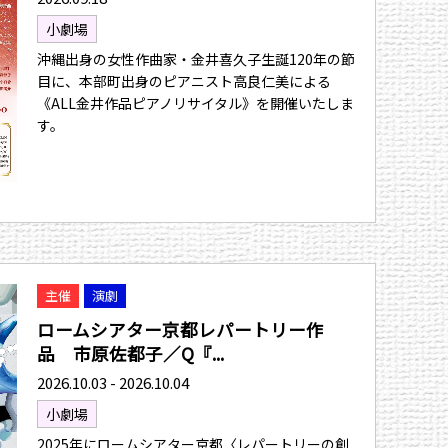
小劇場
沖縄出身の女性作曲家・金井喜久子生誕120年の節
目に、本部町出身のピアニスト高良仁美による
《ALL金井作品ピアノリサイタル》を開催いたしま
す。
主催
演劇
ロームシアター京都レパートリー作
品 市原佐都子／Q『...
2026.10.03 - 2026.10.04
小劇場
2025年にロームシアター京都〈レパートリーの創