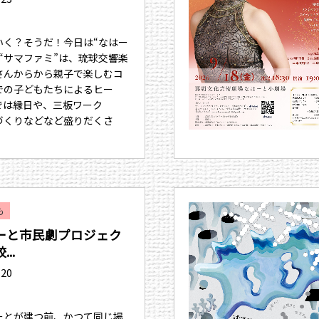
いく？そうだ！今日は“なはー
“サマファミ”は、琉球交響楽
さんからから親子で楽しむコ
での子どもたちによるヒー
では縁日や、三板ワーク
づくりなどなど盛りだくさ
も
ーと市民劇プロジェク
..
.20
ーとが建つ前、かつて同じ場