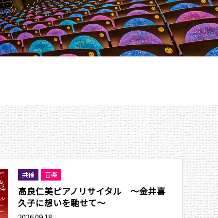
共催
音楽
高良仁美ピアノリサイタル 〜金井喜
久子に想いを馳せて〜
2026.09.18