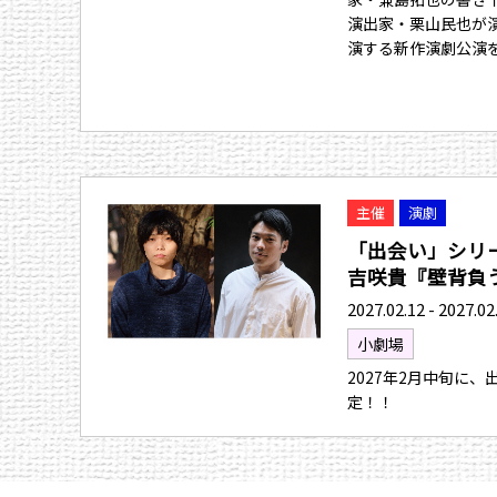
演出家・栗山民也が
演する新作演劇公演
主催
演劇
「出会い」シリ
吉咲貴『壁背負う人
2027.02.12 - 2027.02
小劇場
2027年2月中旬に
定！！