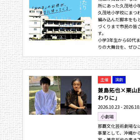
所にあった久茂地小
久茂地小学校にまつ
編み込んだ脚本をも
づくりまで市民の皆
す。
小学3年生から60代
りの大舞台を、ぜひ
主催
演劇
兼島拓也×栗山
わりに」
2026.10.23 - 2026.10
小劇場
那覇文化芸術劇場なは
事業として、沖縄か
家・兼島拓也の書き