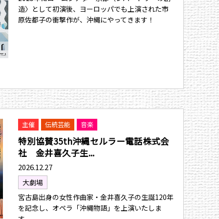
造〉として初演後、ヨーロッパでも上演された市
原佐都子の衝撃作が、沖縄にやってきます！
主催
伝統芸能
音楽
特別協賛35th沖縄セルラー電話株式会
社 金井喜久子生...
2026.12.27
大劇場
宮古島出身の女性作曲家・金井喜久子の生誕120年
を記念し、オペラ「沖縄物語」を上演いたしま
す。