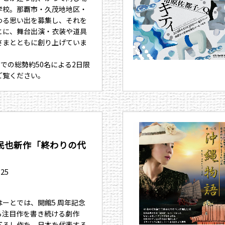
学校。那覇市・久茂地地区・
わる思い出を募集し、それを
とに、舞台出演・衣装や道具
さまとともに創り上げていま
までの総勢約50名による2日限
ご覧ください。
民也新作「終わりの代
.25
ーとでは、開館5 周年記念
ら注目作を書き続ける劇作
下ろし作を、日本を代表する