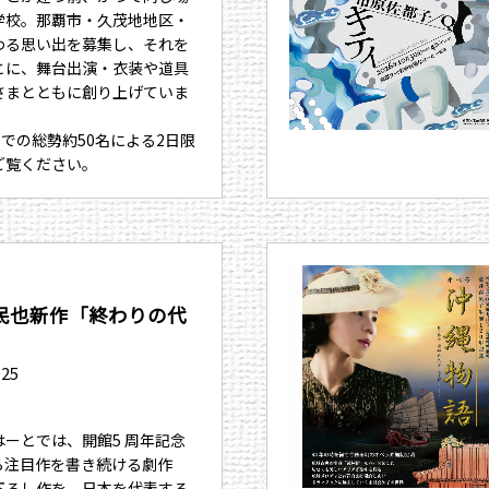
学校。那覇市・久茂地地区・
わる思い出を募集し、それを
とに、舞台出演・衣装や道具
さまとともに創り上げていま
までの総勢約50名による2日限
ご覧ください。
民也新作「終わりの代
.25
ーとでは、開館5 周年記念
ら注目作を書き続ける劇作
下ろし作を、日本を代表する