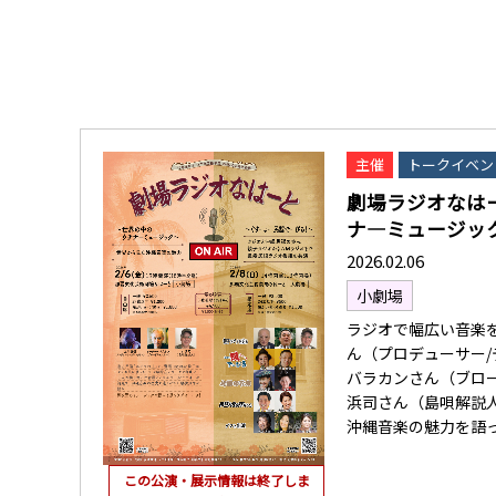
主催
トークイベン
劇場ラジオなは
ナ―ミュージッ
2026.02.06
小劇場
ラジオで幅広い音楽
ん（プロデューサー
バラカンさん（ブロ
浜司さん（島唄解説
沖縄音楽の魅力を語
この公演・展示情報は終了しま