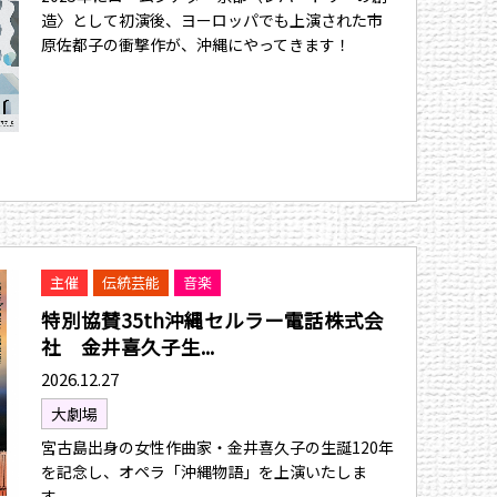
造〉として初演後、ヨーロッパでも上演された市
原佐都子の衝撃作が、沖縄にやってきます！
主催
伝統芸能
音楽
特別協賛35th沖縄セルラー電話株式会
社 金井喜久子生...
2026.12.27
大劇場
宮古島出身の女性作曲家・金井喜久子の生誕120年
を記念し、オペラ「沖縄物語」を上演いたしま
す。