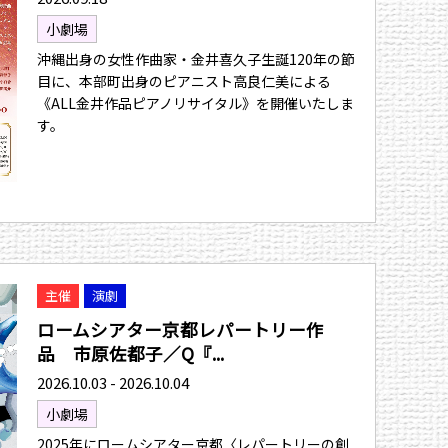
小劇場
沖縄出身の女性作曲家・金井喜久子生誕120年の節
目に、本部町出身のピアニスト高良仁美による
《ALL金井作品ピアノリサイタル》を開催いたしま
す。
主催
演劇
ロームシアター京都レパートリー作
品 市原佐都子／Q『...
2026.10.03 - 2026.10.04
小劇場
2025年にロームシアター京都〈レパートリーの創