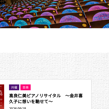
共催
音楽
高良仁美ピアノリサイタル 〜金井喜
久子に想いを馳せて〜
2026.09.18