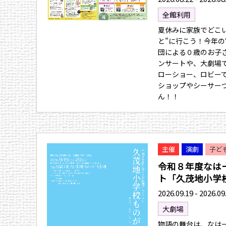
全館利用
夏休みに家族でどこ
と”に行こう！今年の
団による０歳のお子
ンサートや、大劇場
ローショー、ロビー
ショップやシーサー
ん！！
主催
演劇
子ど
令和８年度なは
ト「久茂地小学校.
2026.09.19 - 2026.09
大劇場
物語の舞台は、なは