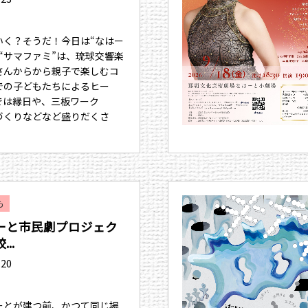
いく？そうだ！今日は“なはー
“サマファミ”は、琉球交響楽
さんからから親子で楽しむコ
での子どもたちによるヒー
では縁日や、三板ワーク
づくりなどなど盛りだくさ
も
ーと市民劇プロジェク
..
.20
ーとが建つ前、かつて同じ場