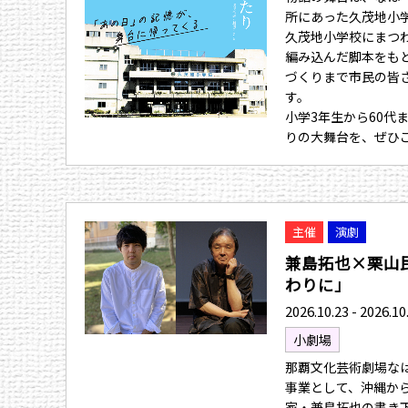
所にあった久茂地小
久茂地小学校にまつ
編み込んだ脚本をも
づくりまで市民の皆
す。
小学3年生から60代
りの大舞台を、ぜひ
主催
演劇
兼島拓也×栗山
わりに」
2026.10.23 - 2026.10
小劇場
那覇文化芸術劇場なは
事業として、沖縄か
家・兼島拓也の書き