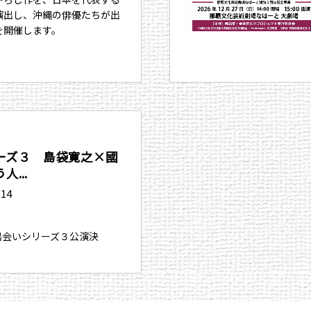
演出し、沖縄の俳優たちが出
を開催します。
ーズ３ 島袋寛之×國
...
.14
、出会いシリーズ３公演決