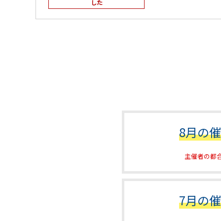
した
8月の
主催者の都
7月の