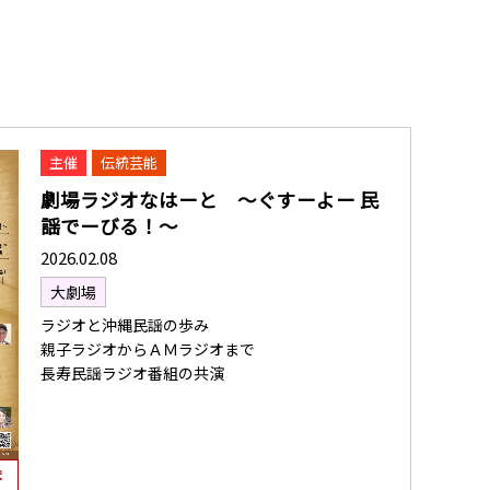
主催
伝統芸能
劇場ラジオなはーと 〜ぐすーよー 民
謡でーびる！〜
2026.02.08
大劇場
ラジオと沖縄民謡の歩み
親子ラジオからＡＭラジオまで
長寿民謡ラジオ番組の共演
ま