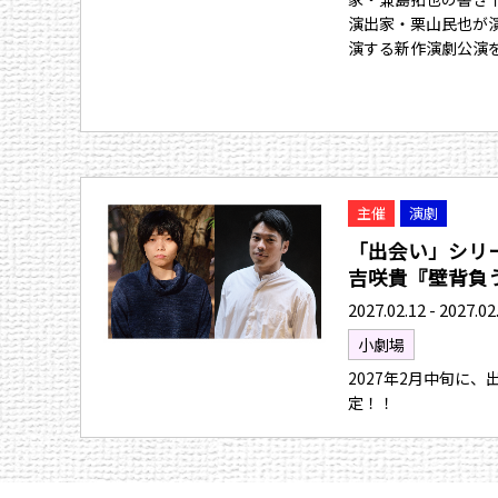
演出家・栗山民也が
演する新作演劇公演
主催
演劇
「出会い」シリ
吉咲貴『壁背負う人
2027.02.12 - 2027.02
小劇場
2027年2月中旬に
定！！