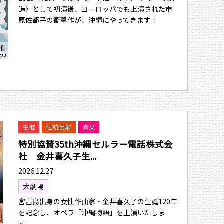
造〉として初演後、ヨーロッパでも上演された市
原佐都子の衝撃作が、沖縄にやってきます！
主催
伝統芸能
音楽
特別協賛35th沖縄セルラー電話株式会
社 金井喜久子生...
2026.12.27
大劇場
宮古島出身の女性作曲家・金井喜久子の生誕120年
を記念し、オペラ「沖縄物語」を上演いたしま
す。