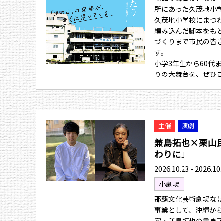
所にあった久茂地小
久茂地小学校にまつ
編み込んだ脚本をも
づくりまで市民の皆
す。
小学3年生から60代
りの大舞台を、ぜひ
主催
演劇
兼島拓也×栗山
わりに」
2026.10.23 - 2026.10
小劇場
那覇文化芸術劇場なは
事業として、沖縄か
家・兼島拓也の書き