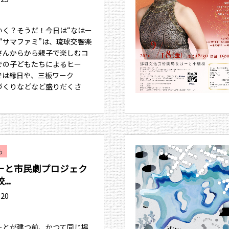
いく？そうだ！今日は“なはー
“サマファミ”は、琉球交響楽
さんからから親子で楽しむコ
での子どもたちによるヒー
では縁日や、三板ワーク
づくりなどなど盛りだくさ
も
ーと市民劇プロジェク
..
.20
ーとが建つ前、かつて同じ場