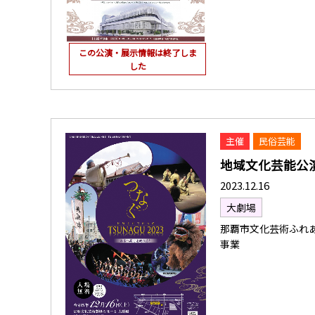
この公演・展示情報は終了しま
した
主催
民俗芸能
地域文化芸能公演「
2023.12.16
大劇場
那覇市文化芸術ふれあ
事業