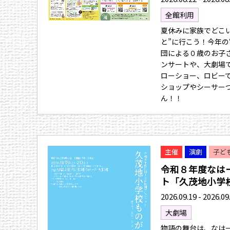
全館利用
夏休みに家族でどこ
と”に行こう！今年の
団による０歳のお子
ンサートや、大劇場
ローショー、ロビー
ショップやシーサー
ん！！
主催
演劇
子ど
令和８年度なは
ト「久茂地小学校.
2026.09.19 - 2026.09
大劇場
物語の舞台は、なは