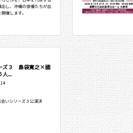
演出し、沖縄の俳優たちが出
を開催します。
ーズ３ 島袋寛之×國
...
.14
、出会いシリーズ３公演決