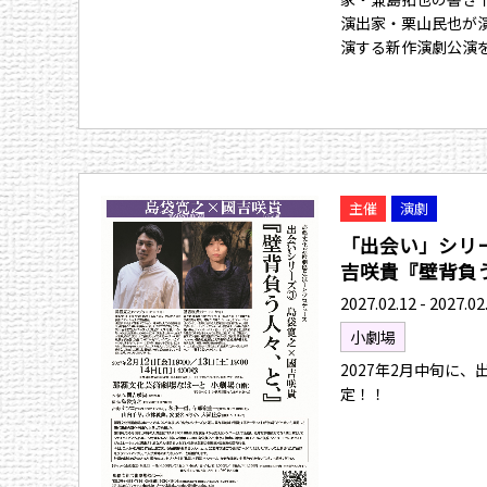
演出家・栗山民也が
演する新作演劇公演
主催
演劇
「出会い」シリ
吉咲貴『壁背負う人
2027.02.12 - 2027.02
小劇場
2027年2月中旬に
定！！