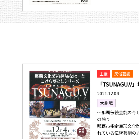
主催
民俗芸能
「TSUNAGU.
2021.12.04
大劇場
～那覇伝統芸能の今
の誇り
那覇市指定無形文化
れている伝統芸能の