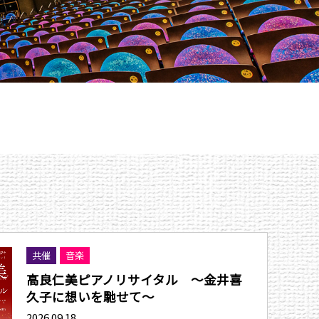
共催
音楽
高良仁美ピアノリサイタル 〜金井喜
久子に想いを馳せて〜
2026.09.18