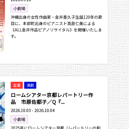
小劇場
沖縄出身の女性作曲家・金井喜久子生誕120年の節
目に、本部町出身のピアニスト高良仁美による
《ALL金井作品ピアノリサイタル》を開催いたしま
す。
主催
演劇
ロームシアター京都レパートリー作
品 市原佐都子／Q『...
2026.10.03 - 2026.10.04
小劇場
2025年にロームシアター京都〈レパートリーの創