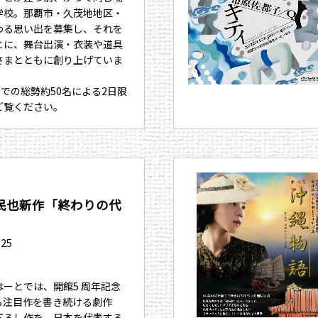
学校。那覇市・久茂地地区・
わる思い出を募集し、それを
とに、舞台出演・衣装や道具
さまとともに創り上げていま
までの総勢約50名による2日限
ご覧ください。
民也新作「終わりの代
.25
ーとでは、開館5 周年記念
ら注目作を書き続ける劇作
下ろし作を、日本を代表する